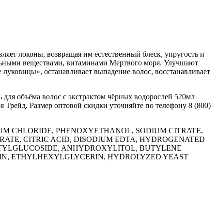
яет локоны, возвращая им естественный блеск, упругость и
ельными веществами, витаминами Мертвого моря. Улучшают
 луковицы», останавливает выпадение волос, восстанавливает
для объёма волос с экстрактом чёрных водорослей 520мл
я Трейд. Размер оптовой скидки уточняйте по телефону 8 (800)
UM CHLORIDE, PHENOXYETHANOL, SODIUM CITRATE,
ATE, CITRIC ACID, DISODIUM EDTA, HYDROGENATED
YLITYLGLUCOSIDE, ANHYDROXYLITOL, BUTYLENE
RIN, ETHYLHEXYLGLYCERIN, HYDROLYZED YEAST