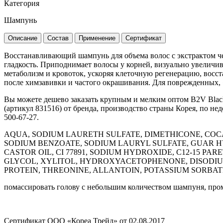
Категория
Шампунь
Описание
Состав
Применение
Сертификат
Восстанавливающий шампунь для объема волос с экстрактом че
гладкость. Приподнимает волосы у корней, визуально увелич
метаболизм и кровоток, ускоряя клеточную регенерацию, восс
после химзавивки и частого окрашивания. Для поврежденных, 
Вы можете дешево заказать крупным и мелким оптом B2V Blac
(артикул 831516) от бренда, производство страны Корея, по не
500-67-27.
AQUA, SODIUM LAURETH SULFATE, DIMETHICONE, COC
SODIUM BENZOATE, SODIUM LAURYL SULFATE, GUAR 
CASTOR OIL, CI 77891, SODIUM HYDROXIDE, C12-15 
GLYCOL, XYLITOL, HYDROXYACETOPHENONE, DISODIU
PROTEIN, THREONINE, ALLANTOIN, POTASSIUM SORBATE
помассировать голову с небольшим количеством шампуня, про
Сертификат ООО «Кореа Трейд» от 02.08.2017