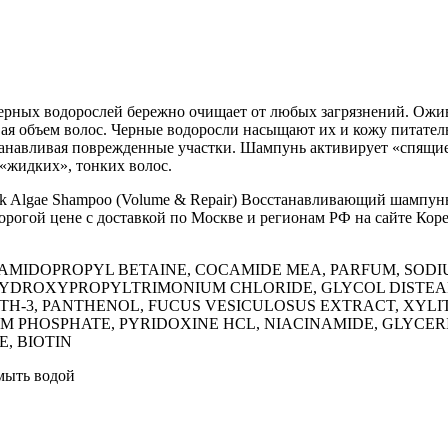
рных водорослей бережно очищает от любых загрязнений. Оживл
ивая объем волос. Черные водоросли насыщают их и кожу питат
танавливая поврежденные участки. Шампунь активирует «спящие
«жидких», тонких волос.
k Algae Shampoo (Volume & Repair) Восстанавливающий шампунь 
дорогой цене с доставкой по Москве и регионам РФ на сайте Коре
AMIDOPROPYL BETAINE, COCAMIDE MEA, PARFUM, SODI
HYDROXYPROPYLTRIMONIUM CHLORIDE, GLYCOL DISTEAR
PARETH-3, PANTHENOL, FUCUS VESICULOSUS EXTRACT, X
M PHOSPHATE, PYRIDOXINE HCL, NIACINAMIDE, GLYCE
, BIOTIN
мыть водой