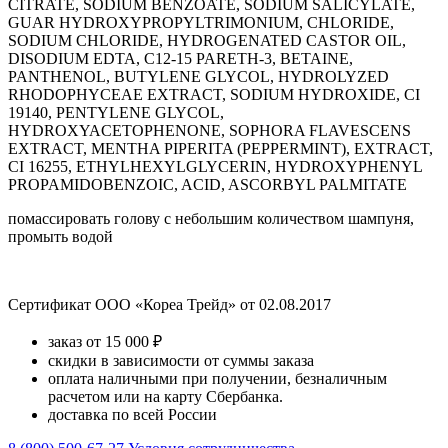
CITRATE, SODIUM BENZOATE, SODIUM SALICYLATE,
GUAR HYDROXYPROPYLTRIMONIUM, CHLORIDE,
SODIUM CHLORIDE, HYDROGENATED CASTOR OIL,
DISODIUM EDTA, C12-15 PARETH-3, BETAINE,
PANTHENOL, BUTYLENE GLYCOL, HYDROLYZED
RHODOPHYCEAE EXTRACT, SODIUM HYDROXIDE, CI
19140, PENTYLENE GLYCOL,
HYDROXYACETOPHENONE, SOPHORA FLAVESCENS
EXTRACT, MENTHA PIPERITA (PEPPERMINT), EXTRACT,
CI 16255, ETHYLHEXYLGLYCERIN, HYDROXYPHENYL
PROPAMIDOBENZOIC, ACID, ASCORBYL PALMITATE
помассировать голову с небольшим количеством шампуня,
промыть водой
Сертификат ООО «Кореа Трейд» от 02.08.2017
заказ от 15 000 ₽
скидки в зависимости от суммы заказа
оплата наличными при получении, безналичным
расчетом или на карту Сбербанка.
доставка по всей России