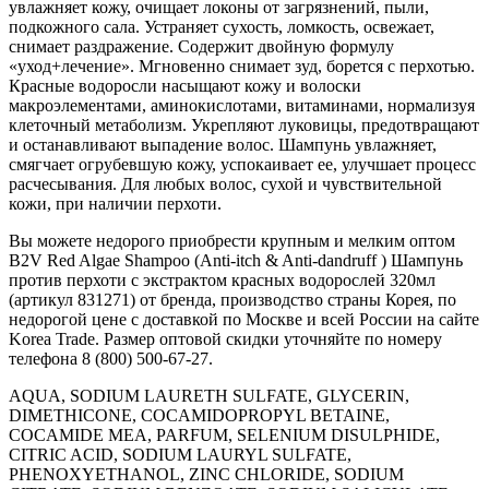
увлажняет кожу, очищает локоны от загрязнений, пыли,
подкожного сала. Устраняет сухость, ломкость, освежает,
снимает раздражение. Содержит двойную формулу
«уход+лечение». Мгновенно снимает зуд, борется с перхотью.
Красные водоросли насыщают кожу и волоски
макроэлементами, аминокислотами, витаминами, нормализуя
клеточный метаболизм. Укрепляют луковицы, предотвращают
и останавливают выпадение волос. Шампунь увлажняет,
смягчает огрубевшую кожу, успокаивает ее, улучшает процесс
расчесывания. Для любых волос, сухой и чувствительной
кожи, при наличии перхоти.
Вы можете недорого приобрести крупным и мелким оптом
B2V Red Algae Shampoo (Anti-itch & Anti-dandruff ) Шампунь
против перхоти с экстрактом красных водорослей 320мл
(артикул 831271) от бренда, производство страны Корея, по
недорогой цене с доставкой по Москве и всей России на сайте
Korea Trade. Размер оптовой скидки уточняйте по номеру
телефона 8 (800) 500-67-27.
AQUA, SODIUM LAURETH SULFATE, GLYCERIN,
DIMETHICONE, COCAMIDOPROPYL BETAINE,
COCAMIDE MEA, PARFUM, SELENIUM DISULPHIDE,
CITRIC ACID, SODIUM LAURYL SULFATE,
PHENOXYETHANOL, ZINC CHLORIDE, SODIUM