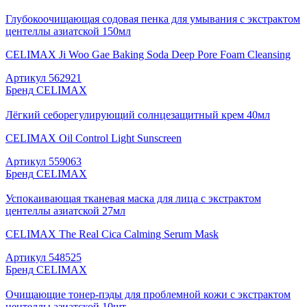
Глубокоочищающая содовая пенка для умывания с экстрактом
центеллы азиатской 150мл
CELIMAX Ji Woo Gae Baking Soda Deep Pore Foam Cleansing
Артикул
562921
Бренд
CELIMAX
Лёгкий себорегулирующий солнцезащитный крем 40мл
CELIMAX Oil Control Light Sunscreen
Артикул
559063
Бренд
CELIMAX
Успокаивающая тканевая маска для лица с экстрактом
центеллы азиатской 27мл
CELIMAX The Real Cica Calming Serum Mask
Артикул
548525
Бренд
CELIMAX
Очищающие тонер-пэды для проблемной кожи с экстрактом
центеллы азиатской 10шт