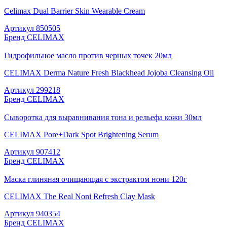
Celimax Dual Barrier Skin Wearable Cream
Артикул
850505
Бренд
CELIMAX
Гидрофильное масло против черных точек 20мл
CELIMAX Derma Nature Fresh Blackhead Jojoba Cleansing Oil
Артикул
299218
Бренд
CELIMAX
Сыворотка для выравнивания тона и рельефа кожи 30мл
CELIMAX Pore+Dark Spot Brightening Serum
Артикул
907412
Бренд
CELIMAX
Маска глиняная очищающая с экстрактом нони 120г
CELIMAX The Real Noni Refresh Clay Mask
Артикул
940354
Бренд
CELIMAX