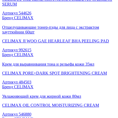
SERUM
Артикул
544626
Бренд
CELIMAX
Отшелушивающие тонер-пэды для лица с экстрактом
хауттюйнии 60шт
CELIMAX JI WOO GAE HEARLEAF BHA PEELING PAD
Артикул
992615
Бренд
CELIMAX
Крем для выравнивания тона и рельефа кожи 35мл
CELIMAX PORE+DARK SPOT BRIGHTENING CREAM
Артикул
484503
Бренд
CELIMAX
Увлажняющий крем для жирной кожи 80мл
CELIMAX OIL CONTROL MOISTURIZING CREAM
Артикул
546880