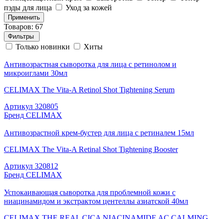
пэды для лица
Уход за кожей
Применить
Товаров: 67
Фильтры
Только новинки
Хиты
Антивозрастная сыворотка для лица с ретинолом и
микроиглами 30мл
CELIMAX The Vita-A Retinol Shot Tightening Serum
Артикул
320805
Бренд
CELIMAX
Антивозрастной крем-бустер для лица с ретиналем 15мл
CELIMAX The Vita-A Retinal Shot Tightening Booster
Артикул
320812
Бренд
CELIMAX
Успокаивающая сыворотка для проблемной кожи с
ниацинамидом и экстрактом центеллы азиатской 40мл
CELIMAX THE REAL CICA NIACINAMIDE AC CALMING