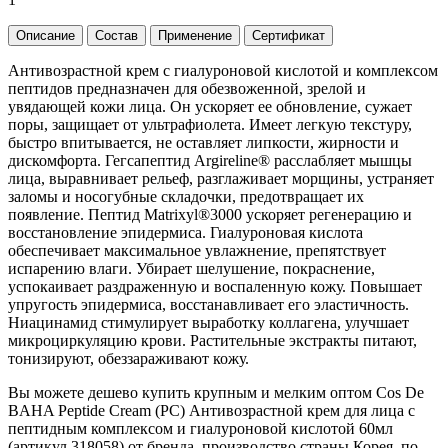
Описание
Состав
Применение
Сертификат
Антивозрастной крем с гиалуроновой кислотой и комплексом
пептидов предназначен для обезвоженной, зрелой и
увядающей кожи лица. Он ускоряет ее обновление, сужает
поры, защищает от ультрафиолета. Имеет легкую текстуру,
быстро впитывается, не оставляет липкости, жирности и
дискомфорта. Гегсапептид Argireline® расслабляет мышцы
лица, выравнивает рельеф, разглаживает морщины, устраняет
заломы и носогубные складочки, предотвращает их
появление. Пептид Matrixyl®3000 ускоряет регенерацию и
восстановление эпидермиса. Гиалуроновая кислота
обеспечивает максимальное увлажнение, препятствует
испарению влаги. Убирает шелушение, покраснение,
успокаивает раздраженную и воспаленную кожу. Повышает
упругость эпидермиса, восстанавливает его эластичность.
Ниацинамид стимулирует выработку коллагена, улучшает
микроциркуляцию крови. Растительные экстракты питают,
тонизируют, обеззараживают кожу.
Вы можете дешево купить крупным и мелким оптом Cos De
BAHA Peptide Cream (PC) Антивозрастной крем для лица с
пептидным комплексом и гиалуроновой кислотой 60мл
(артикул 318058) от бренда, производство страны Корея, по