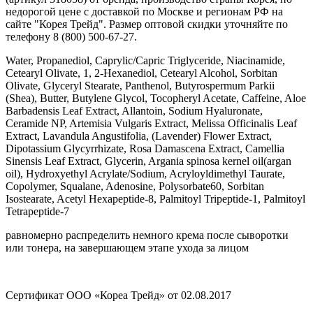
недорогой цене с доставкой по Москве и регионам РФ на
сайте "Корея Трейд". Размер оптовой скидки уточняйте по
телефону 8 (800) 500-67-27.
Water, Propanediol, Caprylic/Capric Triglyceride, Niacinamide,
Cetearyl Olivate, 1, 2-Hexanediol, Cetearyl Alcohol, Sorbitan
Olivate, Glyceryl Stearate, Panthenol, Butyrospermum Parkii
(Shea), Butter, Butylene Glycol, Tocopheryl Acetate, Caffeine, Aloe
Barbadensis Leaf Extract, Allantoin, Sodium Hyaluronate,
Ceramide NP, Artemisia Vulgaris Extract, Melissa Officinalis Leaf
Extract, Lavandula Angustifolia, (Lavender) Flower Extract,
Dipotassium Glycyrrhizate, Rosa Damascena Extract, Camellia
Sinensis Leaf Extract, Glycerin, Argania spinosa kernel oil(argan
oil), Hydroxyethyl Acrylate/Sodium, Acryloyldimethyl Taurate,
Copolymer, Squalane, Adenosine, Polysorbate60, Sorbitan
Isostearate, Acetyl Hexapeptide-8, Palmitoyl Tripeptide-1, Palmitoyl
Tetrapeptide-7
равномерно распределить немного крема после сыворотки
или тонера, на завершающем этапе ухода за лицом
Сертификат ООО «Кореа Трейд» от 02.08.2017