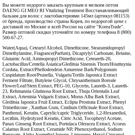
Вы можете недорого заказать крупным и мелким оптом
DAENG GI MEO RI Vitalizing Treatment Восстанавливающий
бальзам для волос с лактобактериями 145мл (артикул 081153)
от бренда, производство страны Корея, по недорогой цене с
доставкой по Москве и всей России на сайте "KoreaTrade".
Размер оптовой скидки уточняйте по номеру телефона 8 (800)
500-67-27.
Water(Aqua), Cetearyl Alcohol, Dimethicone, Stearamidopropyl
Dimethylamine, Fragrance(Parfum), Dicaprylyl Carbonate, Betaine,
Glutamic Acid, Aminopropyl Dimethicone, Ceteareth-20,
Lactobacillus/Centella Asiatica/Gleditsia Sinensis Thorn/Houttuynia
Cordata, Extract/Phellodendron Amurense Bark/Polygonum
Cuspidatum Root/Prunella, Vulgaris/Torilis Japonica Extract
Ferment Filtrate, Butylene Glycol, Chrysanthemum Boreale
Flower/Leaf/Stem Extract, PEG-10, Glycerin, Laureth-3, Laureth-
23, Rehmannia Glutinosa Root Extract, Thuja Orientalis Leaf
Extract, Artemisia Vulgaris Extract, Morus Alba Bark Extract,
Gleditsia Japonica Fruit Extract, Eclipta Prostrata Extract, Phenyl
Trimethicone , Xanthan Gum, Cnidium Officinale Root Extract,
Panthenol, Keratin, Caprylic/capric Triglyceride, 1,2-Hexanediol,
Lecithin, Hydrolyzed Keratin, Citric Acid, Tocopheryl Acetate,
Panax Ginseng Root Extract, Portulaca Oleracea Extract, Acorus
Calamus Root Extract, Ceramide NP, Phenoxyethanol, Sodium
Benzoate, Alpha-Isomethyl Ionone, Limonene, Hexyl Cinnamal,