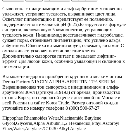
Сыворотка с ниацинамидом и альфа-арбутином мгновенно
увлажняет, устраняет тусклость, выравнивает цвет лица.
Осветляет пигментацию и препятствует ее появлению,
поддерживает оптимальный рН (6.25).Базируется на формуле
синергии, включающую 5 компонентов, устраняющих
тусклость кожи. Ниацинамид восстанавливает гидробаланс,
сужает поры, отбеливает пигментацию, что усилено альфа-
арбутином. Облепиха витаминизирует, освежает, витамин С
омолаживает, ускоряет восстановление клеток.
Дополнительно сыворотка питает и оказывает лифтинг-
эффект. Для любой кожи, особенно увядающей и склонной к
пигментации.
Вы можете недорого приобрести крупным и мелким оптом
Derma Factory NIACIN ALPHA-ARBUTIN 17% SERUM
Выравнивающая тон сыворотка с ниацинамидом и альфа-
арбутином 30мл (артикул 319193) от бренда, производство
страны Корея, по недорогой цене с доставкой по Москве и
всей России на сайте Korea Trade. Размер оптовой скидки
уточняйте по номеру телефона 8 (800) 500-67-27.
Hippophae Rhamnoides Water,Niacinamide,Butylene
Glycol,Glycerin,Alpha-Arbutin,1,2-Hexanediol,Ethyl Ascorbyl
Ether,Water,Acrylates/C10-30 Alkyl Acrylate