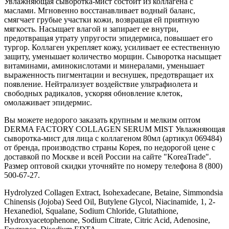
Увлажняющая сыворотка-мист состоит из коллагена с
маслами. Мгновенно восстанавливает водный баланс,
смягчает грубые участки кожи, возвращая ей приятную
мягкость. Насыщает влагой и запирает ее внутри,
предотвращая утрату упругости эпидермиса, повышает его
тургор. Коллаген укрепляет кожу, усиливает ее естественную
защиту, уменьшает количество морщин. Сыворотка насыщает
витаминами, аминокислотами и минералами, уменьшает
выраженность пигментации и веснушек, предотвращает их
появление. Нейтрализует воздействие ультрафиолета и
свободных радикалов, ускоряя обновление клеток,
омолаживает эпидермис.
Вы можете недорого заказать крупным и мелким оптом
DERMA FACTORY COLLAGEN SERUM MIST Увлажняющая
сыворотка-мист для лица с коллагеном 80мл (артикул 069484)
от бренда, производство страны Корея, по недорогой цене с
доставкой по Москве и всей России на сайте "KoreaTrade".
Размер оптовой скидки уточняйте по номеру телефона 8 (800)
500-67-27.
Hydrolyzed Collagen Extract, Isohexadecane, Betaine, Simmondsia
Chinensis (Jojoba) Seed Oil, Butylene Glycol, Niacinamide, 1, 2-
Hexanediol, Squalane, Sodium Chloride, Glutathione,
Hydroxyacetophenone, Sodium Citrate, Citric Acid, Adenosine,