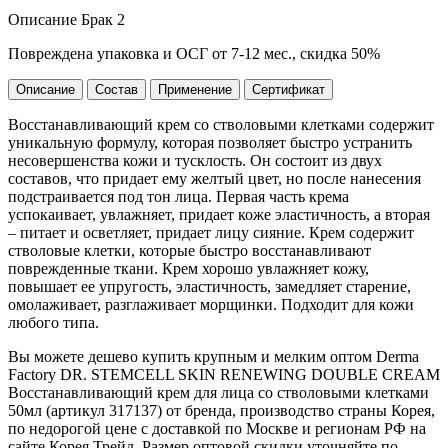
Описание Брак 2
Повреждена упаковка и ОСГ от 7-12 мес., скидка 50%
Описание
Состав
Применение
Сертификат
Восстанавливающий крем со стволовыми клетками содержит
уникальную формулу, которая позволяет быстро устранить
несовершенства кожи и тусклость. Он состоит из двух
составов, что придает ему желтый цвет, но после нанесения
подстраивается под тон лица. Первая часть крема
успокаивает, увлажняет, придает коже эластичность, а вторая
– питает и осветляет, придает лицу сияние. Крем содержит
стволовые клетки, которые быстро восстанавливают
поврежденные ткани. Крем хорошо увлажняет кожу,
повышает ее упругость, эластичность, замедляет старение,
омолаживает, разглаживает морщинки. Подходит для кожи
любого типа.
Вы можете дешево купить крупным и мелким оптом Derma
Factory DR. STEMCELL SKIN RENEWING DOUBLE CREAM
Восстанавливающий крем для лица со стволовыми клетками
50мл (артикул 317137) от бренда, производство страны Корея,
по недорогой цене с доставкой по Москве и регионам РФ на
сайте Корея Трейд. Размер оптовой скидки уточняйте по