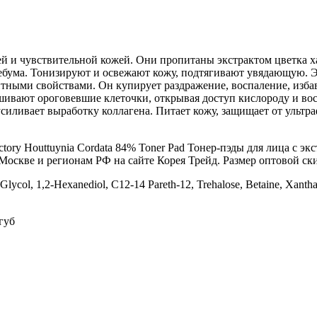
щей и чувствительной кожей. Они пропитаны экстрактом цветка
 себума. Тонизируют и освежают кожу, подтягивают увядающую.
ными свойствами. Он купирует раздражение, воспаление, изба
ивают ороговевшие клеточки, открывая доступ кислороду и вос
силивает выработку коллагена. Питает кожу, защищает от ультр
ry Houttuynia Cordata 84% Toner Pad Тонер-пэды для лица с экс
Москве и регионам РФ на сайте Корея Трейд. Размер оптовой ски
e Glycol, 1,2-Hexanediol, C12-14 Pareth-12, Trehalose, Betaine, Xan
 губ