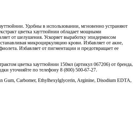
 хауттюйнии. Удобны в использовании, мгновенно устраняют
 Экстракт цветка хауттюйнии обладает мощными
вляет от шелушения. Ускоряет выработку эпидермисом
станавливая микроциркуляцию крови. Избавляет от акне,
афиолета. Избавляет от пигментации и предотвращает ее
трактом цветка хауттюйнии 150мл (артикул 067206) от бренда,
дки уточняйте по телефону 8 (800) 500-67-27.
than Gum, Carbomer, Ethylhexylglycerin, Arginine, Disodium EDTA,