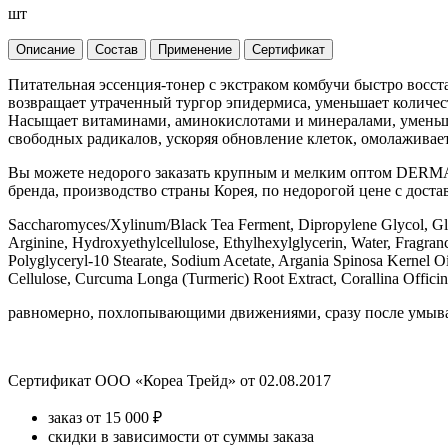
шт
Описание
Состав
Применение
Сертификат
Питательная эссенция-тонер с экстраком комбучи быстро восст
возвращает утраченный тургор эпидермиса, уменьшает количес
Насыщает витаминами, аминокислотами и минералами, уменьша
свободных радикалов, ускоряя обновление клеток, омолаживае
Вы можете недорого заказать крупным и мелким оптом DERMA 
бренда, производство страны Корея, по недорогой цене с доста
Saccharomyces/Xylinum/Black Tea Ferment, Dipropylene Glycol, Glyc
Arginine, Hydroxyethylcellulose, Ethylhexylglycerin, Water, Fragr
Polyglyceryl-10 Stearate, Sodium Acetate, Argania Spinosa Kernel O
Cellulose, Curcuma Longa (Turmeric) Root Extract, Corallina Officina
равномерно, похлопывающими движениями, сразу после умыва
Сертификат ООО «Кореа Трейд» от 02.08.2017
заказ от 15 000 ₽
скидки в зависимости от суммы заказа