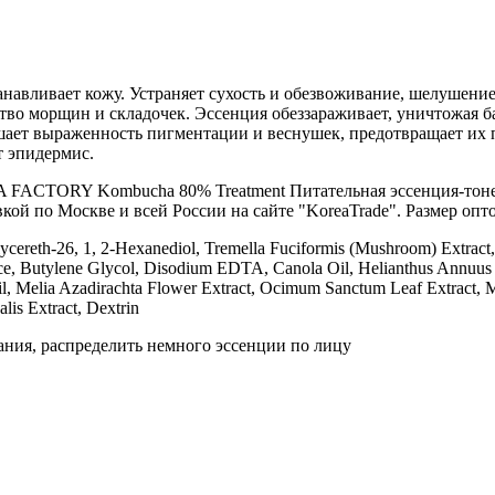
анавливает кожу. Устраняет сухость и обезвоживание, шелушени
тво морщин и складочек. Эссенция обеззараживает, уничтожая б
ет выраженность пигментации и веснушек, предотвращает их по
т эпидермис.
FACTORY Kombucha 80% Treatment Питательная эссенция-тонер д
вкой по Москве и всей России на сайте "KoreaTrade". Размер опт
ereth-26, 1, 2-Hexanediol, Tremella Fuciformis (Mushroom) Extract, 
ance, Butylene Glycol, Disodium EDTA, Canola Oil, Helianthus Annuu
il, Melia Azadirachta Flower Extract, Ocimum Sanctum Leaf Extract, 
lis Extract, Dextrin
ния, распределить немного эссенции по лицу