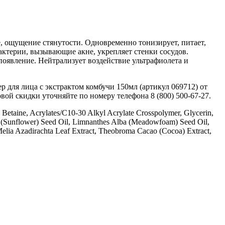
е, ощущение стянутости. Одновременно тонизирует, питает,
актерии, вызывающие акне, укрепляет стенки сосудов.
явление. Нейтрализует воздействие ультрафиолета и
ля лица с экстрактом комбучи 150мл (артикул 069712) от
овой скидки уточняйте по номеру телефона 8 (800) 500-67-27.
Betaine, Acrylates/C10-30 Alkyl Acrylate Crosspolymer, Glycerin,
s (Sunflower) Seed Oil, Limnanthes Alba (Meadowfoam) Seed Oil,
Melia Azadirachta Leaf Extract, Theobroma Cacao (Cocoa) Extract,