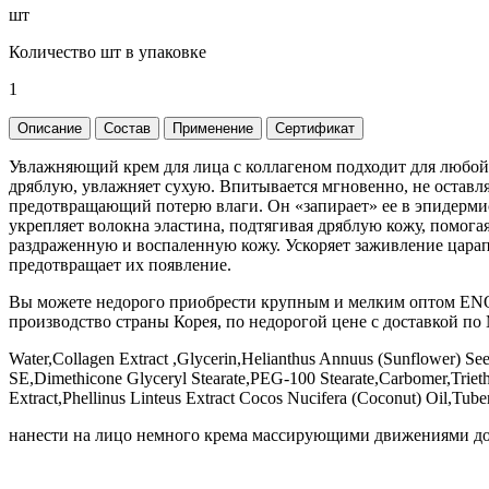
шт
Количество шт в упаковке
1
Описание
Состав
Применение
Сертификат
Увлажняющий крем для лица с коллагеном подходит для любой
дряблую, увлажняет сухую. Впитывается мгновенно, не оставл
предотвращающий потерю влаги. Он «запирает» ее в эпидермис
укрепляет волокна эластина, подтягивая дряблую кожу, помог
раздраженную и воспаленную кожу. Ускоряет заживление царапи
предотвращает их появление.
Вы можете недорого приобрести крупным и мелким оптом ENOUG
производство страны Корея, по недорогой цене с доставкой по 
Water,Collagen Extract ,Glycerin,Helianthus Annuus (Sunflower) Se
SE,Dimethicone Glyceryl Stearate,PEG-100 Stearate,Carbomer,Trie
Extract,Phellinus Linteus Extract Cocos Nucifera (Coconut) Oil,Tu
нанести на лицо немного крема массирующими движениями до