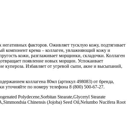
х негативных факторов. Оживляет тусклую кожу, подтягивает
ный компонент крема – коллаген, увлажняющий кожу и
пругость кожи, разглаживает морщинки, складочки. Коллаген
едотвращает появление новых морщин. Успокаивает
е купероза. Избавляет от угревой сыпи, акне и высыпаний,
держанием коллагена 80мл (артикул 498083) от бренда,
ки уточняйте по номеру телефона 8 (800) 500-67-27.
genated Polydecene,Sorbitan Stearate,Glyceryl Stearate
A,Simmondsia Chinensis (Jojoba) Seed Oil,Nelumbo Nucifera Root