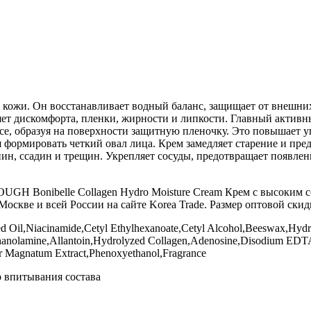
 кожи. Он восстанавливает водный баланс, защищает от внешни
яет дискомфорта, пленки, жирности и липкости. Главный актив
е, образуя на поверхности защитную пленочку. Это повышает у
ая формировать четкий овал лица. Крем замедляет старение и пр
н, ссадин и трещин. Укрепляет сосуды, предотвращает появлени
H Bonibelle Collagen Hydro Moisture Cream Крем с высоким со
Москве и всей России на сайте Korea Trade. Размер оптовой скид
ed Oil,Niacinamide,Cetyl Ethylhexanoate,Cetyl Alcohol,Beeswax,Hydro
thanolamine,Allantoin,Hydrolyzed Collagen,Adenosine,Disodium EDT
ber Magnatum Extract,Phenoxyethanol,Fragrance
 впитывания состава