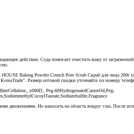
ающее действие. Сода помогает очистить кожу от загрязнений и
елю.
OUSE Baking Powder Crunch Pore Scrub Скраб для лица 200г (ар
"KoreaTrade". Размер оптовой скидки уточняйте по номеру телефо
tallineCellulose,_x000D_ Peg-60HydrogenatedCastorOil,Peg-
m,SodiummethylCocoylTaurate,SodiumSulfite,Fragrance
ми движениями. Не наносить на область вокруг глаз. После исп