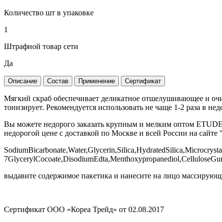
Количество шт в упаковке
1
Штрафной товар сети
Да
Описание
Состав
Применение
Сертификат
Мягкий скраб обеспечивает деликатное отшелушивающее и очищ
тонизирует. Рекомендуется использовать не чаще 1-2 раза в нед
Вы можете недорого заказать крупным и мелким оптом ETUDE H
недорогой цене с доставкой по Москве и всей России на сайте 
SodiumBicarbonate,Water,Glycerin,Silica,HydratedSilica,Microcrys
7GlycerylCocoate,DisodiumEdta,Menthoxypropanediol,CelluloseGu
выдавите содержимое пакетика и нанесите на лицо массирующи
Сертификат ООО «Кореа Трейд» от 02.08.2017