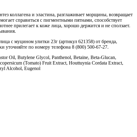
ез коллагена и эластина, разглаживает морщины, возвращает
омогает справиться с пигментными пятнами, способствует
ее прилегает к коже лица, хорошо держится и не сползает.
тывания.
с муцином улитки 23г (артикул 621358) от бренда,
ки уточняйте по номеру телефона 8 (800) 500-67-27.
stor Oil, Butylene Glycol, Panthenol, Betaine, Beta-Glucan,
opersicum (Tomato) Fruit Extract, Houttuynia Cordata Extract,
nzyl Alcohol, Eugenol