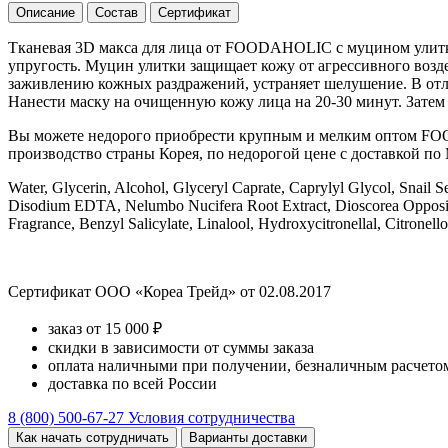
Описание
Состав
Сертификат
Тканевая 3D макса для лица от FOODAHOLIC с муцином улитки
упругость. Муцин улитки защищает кожу от агрессивного возд
заживлению кожных раздражений, устраняет шелушение. В отл
Нанести маску на очищенную кожу лица на 20-30 минут. Затем 
Вы можете недорого приобрести крупным и мелким оптом F
производство страны Корея, по недорогой цене с доставкой по 
Water, Glycerin, Alcohol, Glyceryl Caprate, Caprylyl Glycol, Snail 
Disodium EDTA, Nelumbo Nucifera Root Extract, Dioscorea Oppositifo
Fragrance, Benzyl Salicylate, Linalool, Hydroxycitronellal, Citrone
Сертификат ООО «Кореа Трейд» от 02.08.2017
заказ от 15 000 ₽
скидки в зависимости от суммы заказа
оплата наличными при получении, безналичным расчетом
доставка по всей России
8 (800) 500-67-27
Условия сотрудничества
Как начать сотрудничать
Варианты доставки