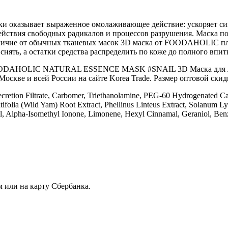
 оказывает выраженное омолаживающее действие: ускоряет синт
ействия свободных радикалов и процессов разрушения. Маска п
ичие от обычных тканевых масок 3D маска от FOODAHOLIC плотн
снять, а остатки средства распределить по коже до полного впи
OODAHOLIC NATURAL ESSENCE MASK #SNAIL 3D Маска для лица 
Москве и всей России на сайте Korea Trade. Размер оптовой скид
Secretion Filtrate, Carbomer, Triethanolamine, PEG-60 Hydrogenated Ca
lia (Wild Yam) Root Extract, Phellinus Linteus Extract, Solanum Lyc
llol, Alpha-Isomethyl Ionone, Limonene, Hexyl Cinnamal, Geraniol, Be
 или на карту Сбербанка.