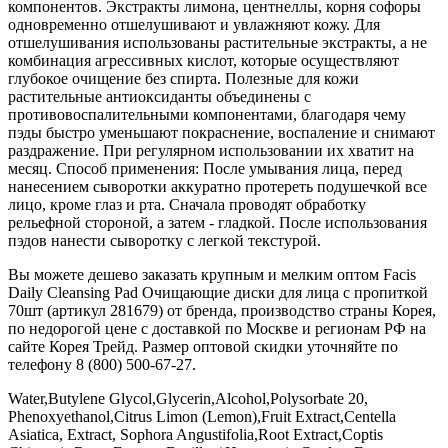
компонентов. Экстракты лимона, центнеллы, корня софоры
одновременно отшелушивают и увлажняют кожу. Для
отшелушивания использованы растительные экстракты, а не
комбинация агрессивных кислот, которые осуществляют
глубокое очищение без спирта. Полезные для кожи
растительные антиоксиданты объединены с
противовоспалительными компонентами, благодаря чему
пэды быстро уменьшают покраснение, воспаление и снимают
раздражение. При регулярном использовании их хватит на
месяц. Способ применения: После умывания лица, перед
нанесением сыворотки аккуратно протереть подушечкой все
лицо, кроме глаз и рта. Сначала проводят обработку
рельефной стороной, а затем - гладкой. После использования
пэдов нанести сыворотку с легкой текстурой.
Вы можете дешево заказать крупным и мелким оптом Facis
Daily Cleansing Pad Очищающие диски для лица с пропиткой
70шт (артикул 281679) от бренда, производство страны Корея,
по недорогой цене с доставкой по Москве и регионам РФ на
сайте Корея Трейд. Размер оптовой скидки уточняйте по
телефону 8 (800) 500-67-27.
Water,Butylene Glycol,Glycerin,Alcohol,Polysorbate 20,
Phenoxyethanol,Citrus Limon (Lemon),Fruit Extract,Centella
Asiatica, Extract, Sophora Angustifolia,Root Extract,Coptis