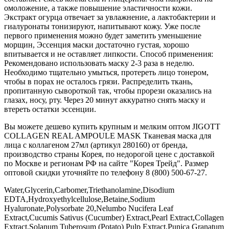
омоложение, а также повышение эластичности кожи.
Экстракт огурца отвечает за увлажнение, а лактобактерии и
гиалуронаты тонизируют, напитывают кожу. Уже после
первого применения можно будет заметить уменьшение
морщин, Эссенция маски достаточно густая, хорошо
впитывается и не оставляет липкости. Способ применения:
Рекомендовано использовать маску 2-3 раза в неделю.
Необходимо тщательно умыться, протереть лицо тонером,
чтобы в порах не осталось грязи. Распределить ткань,
пропитанную сывороткой так, чтобы прорези оказались на
глазах, носу, рту. Через 20 минут аккуратно снять маску и
втереть остатки эссенции.
Вы можете дешево купить крупным и мелким оптом JIGOTT
COLLAGEN REAL AMPOULE MASK Тканевая маска для
лица с коллагеном 27мл (артикул 280160) от бренда,
производство страны Корея, по недорогой цене с доставкой
по Москве и регионам РФ на сайте "Корея Трейд". Размер
оптовой скидки уточняйте по телефону 8 (800) 500-67-27.
Water,Glycerin,Carbomer,Triethanolamine,Disodium
EDTA,Hydroxyethylcellulose,Betaine,Sodium
Hyaluronate,Polysorbate 20,Nelumbo Nucifera Leaf
Extract,Cucumis Sativus (Cucumber) Extract,Pearl Extract,Collagen
Extract,Solanum Tuberosum (Potato) Pulp Extract,Punica Granatum