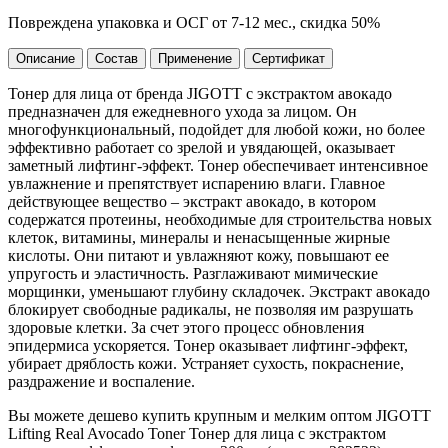
Повреждена упаковка и ОСГ от 7-12 мес., скидка 50%
Описание
Состав
Применение
Сертификат
Тонер для лица от бренда JIGOTT с экстрактом авокадо
предназначен для ежедневного ухода за лицом. Он
многофункциональный, подойдет для любой кожи, но более
эффективно работает со зрелой и увядающей, оказывает
заметный лифтинг-эффект. Тонер обеспечивает интенсивное
увлажнение и препятствует испарению влаги. Главное
действующее вещество – экстракт авокадо, в котором
содержатся протеины, необходимые для строительства новых
клеток, витамины, минералы и ненасыщенные жирные
кислоты. Они питают и увлажняют кожу, повышают ее
упругость и эластичность. Разглаживают мимические
морщинки, уменьшают глубину складочек. Экстракт авокадо
блокирует свободные радикалы, не позволяя им разрушать
здоровые клетки. За счет этого процесс обновления
эпидермиса ускоряется. Тонер оказывает лифтинг-эффект,
убирает дряблость кожи. Устраняет сухость, покраснение,
раздражение и воспаление.
Вы можете дешево купить крупным и мелким оптом JIGOTT
Lifting Real Avocado Toner Тонер для лица с экстрактом