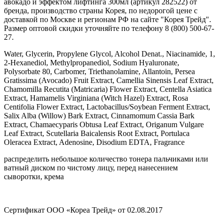
авокадо и эффектом лифтинга 300мл (артикул 282522) от
бренда, производство страны Корея, по недорогой цене с
доставкой по Москве и регионам РФ на сайте "Корея Трейд".
Размер оптовой скидки уточняйте по телефону 8 (800) 500-67-
27.
Water, Glycerin, Propylene Glycol, Alcohol Denat., Niacinamide, 1,
2-Hexanediol, Methylpropanediol, Sodium Hyaluronate,
Polysorbate 80, Carbomer, Triethanolamine, Allantoin, Persea
Gratissima (Avocado) Fruit Extract, Camellia Sinensis Leaf Extract,
Chamomilla Recutita (Matricaria) Flower Extract, Centella Asiatica
Extract, Hamamelis Virginiana (Witch Hazel) Extract, Rosa
Centifolia Flower Extract, Lactobacillus/Soybean Ferment Extract,
Salix Alba (Willow) Bark Extract, Cinnamomum Cassia Bark
Extract, Chamaecyparis Obtusa Leaf Extract, Origanum Vulgare
Leaf Extract, Scutellaria Baicalensis Root Extract, Portulaca
Oleracea Extract, Adenosine, Disodium EDTA, Fragrance
распределить небольшое количество тонера пальчиками или
ватный диском по чистому лицу, перед нанесением
сыворотки, крема
Сертификат ООО «Кореа Трейд» от 02.08.2017