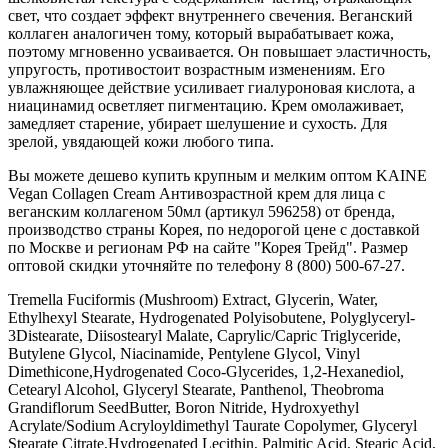
свет, что создает эффект внутреннего свечения. Веганский
коллаген аналогичен тому, который вырабатывает кожа,
поэтому мгновенно усваивается. Он повышает эластичность,
упругость, противостоит возрастным изменениям. Его
увлажняющее действие усиливает гиалуроновая кислота, а
ниацинамид осветляет пигментацию. Крем омолаживает,
замедляет старение, убирает шелушение и сухость. Для
зрелой, увядающей кожи любого типа.
Вы можете дешево купить крупным и мелким оптом KAINE
Vegan Collagen Cream Антивозрастной крем для лица с
веганским коллагеном 50мл (артикул 596258) от бренда,
производство страны Корея, по недорогой цене с доставкой
по Москве и регионам РФ на сайте "Корея Трейд". Размер
оптовой скидки уточняйте по телефону 8 (800) 500-67-27.
Tremella Fuciformis (Mushroom) Extract, Glycerin, Water,
Ethylhexyl Stearate, Hydrogenated Polyisobutene, Polyglyceryl-
3Distearate, Diisostearyl Malate, Caprylic/Capric Triglyceride,
Butylene Glycol, Niacinamide, Pentylene Glycol, Vinyl
Dimethicone,Hydrogenated Coco-Glycerides, 1,2-Hexanediol,
Cetearyl Alcohol, Glyceryl Stearate, Panthenol, Theobroma
Grandiflorum SeedButter, Boron Nitride, Hydroxyethyl
Acrylate/Sodium Acryloyldimethyl Taurate Copolymer, Glyceryl
Stearate Citrate,Hydrogenated Lecithin, Palmitic Acid, Stearic Acid,