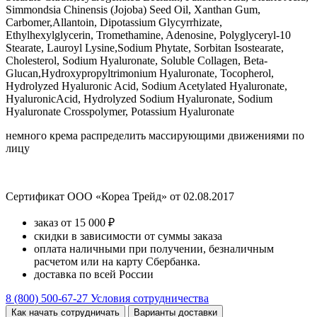
Simmondsia Chinensis (Jojoba) Seed Oil, Xanthan Gum,
Carbomer,Allantoin, Dipotassium Glycyrrhizate,
Ethylhexylglycerin, Tromethamine, Adenosine, Polyglyceryl-10
Stearate, Lauroyl Lysine,Sodium Phytate, Sorbitan Isostearate,
Cholesterol, Sodium Hyaluronate, Soluble Collagen, Beta-
Glucan,Hydroxypropyltrimonium Hyaluronate, Tocopherol,
Hydrolyzed Hyaluronic Acid, Sodium Acetylated Hyaluronate,
HyaluronicAcid, Hydrolyzed Sodium Hyaluronate, Sodium
Hyaluronate Crosspolymer, Potassium Hyaluronate
немного крема распределить массирующими движениями по
лицу
Сертификат ООО «Кореа Трейд» от 02.08.2017
заказ от 15 000 ₽
скидки в зависимости от суммы заказа
оплата наличными при получении, безналичным
расчетом или на карту Сбербанка.
доставка по всей России
8 (800) 500-67-27
Условия сотрудничества
Как начать сотрудничать
Варианты доставки