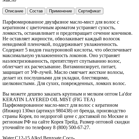
Описание
Состав
Применение
Сертификат
Парфюмированное двухфазное масло-мист для волос с
кератином с цветочным ароматом устраняет сухость,
ломкость, останавливает и предотвращает сечение кончиков.
Не оставляет жирности, обволакивает каждый волосок
невидимой пленочкой, поддерживает увлажненность.
Содержит 5 видов гиалуроновой кислоты, что обеспечивает
максимальную увлажненность локонов. Оно устраняет
наэлектризованность, препятствует спутыванию волос,
облегчает их расчесывание. Витаминизирует, питает,
защищает от УФ-лучей. Масло смягчает жесткие волосы,
делает их послушными для укладки, блестящими,
шелковистыми. Для сухих, поврежденных, ломких волос.
Вы можете дешево заказать крупным и мелким оптом La'dor
KERATIN LAYERED OIL MIST (FIG TEA)
Парфюмированное масло-мист для волос с кератином
(Инжир) 130мл (артикул 980438) от бренда, производство
страны Корея, по недорогой цене с доставкой по Москве и
регионам РФ на сайте Корея Трейд. Размер оптовой скидки
уточняйте по телефону 8 (800) 500-67-27.
Water,C12-15 Alkyl Benzoate,Coco-