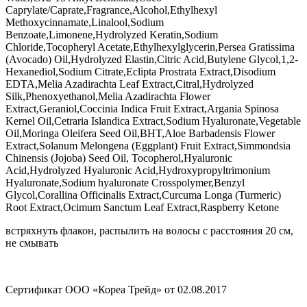
Caprylate/Caprate,Fragrance,Alcohol,Ethylhexyl
Methoxycinnamate,Linalool,Sodium
Benzoate,Limonene,Hydrolyzed Keratin,Sodium
Chloride,Tocopheryl Acetate,Ethylhexylglycerin,Persea Gratissima
(Avocado) Oil,Hydrolyzed Elastin,Citric Acid,Butylene Glycol,1,2-
Hexanediol,Sodium Citrate,Eclipta Prostrata Extract,Disodium
EDTA,Melia Azadirachta Leaf Extract,Citral,Hydrolyzed
Silk,Phenoxyethanol,Melia Azadirachta Flower
Extract,Geraniol,Coccinia Indica Fruit Extract,Argania Spinosa
Kernel Oil,Cetraria Islandica Extract,Sodium Hyaluronate,Vegetable
Oil,Moringa Oleifera Seed Oil,BHT,Aloe Barbadensis Flower
Extract,Solanum Melongena (Eggplant) Fruit Extract,Simmondsia
Chinensis (Jojoba) Seed Oil, Tocopherol,Hyaluronic
Acid,Hydrolyzed Hyaluronic Acid,Hydroxypropyltrimonium
Hyaluronate,Sodium hyaluronate Crosspolymer,Benzyl
Glycol,Corallina Officinalis Extract,Curcuma Longa (Turmeric)
Root Extract,Ocimum Sanctum Leaf Extract,Raspberry Ketone
встряхнуть флакон, распылить на волосы с расстояния 20 см,
не смывать
Сертификат ООО «Кореа Трейд» от 02.08.2017