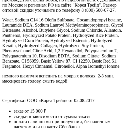
по Москве и регионам РФ на сайте "Корея Трейд". Размер
оптовой скидки уточняйте по телефону 8 (800) 500-67-27.
Water, Sodium C14 16 Olefin Sulfonate, Cocamidopropyl betaine,
Lauramide DEA, Sodium Lauroyl Methylaminopropionate, Glycol
Distearate, Alcohol, Butylene Glycol, Sodium Chloride, Allantoin,
Panthenol, Hydrolyzed Potato Protein, Hydrolyzed Rice Protein,
Hydrolyzed Corn Protein, Hydrolyzed Extensin, Hydrolyzed
Keratin, Hydrolyzed Collagen, Hydrolyzed Soy Protein,
Phenoxyethanol,Citric Acid, 1,2 Hexanediol, Polyquaternium 7,
Polyquaternium 10, Disodium EDTA, Sodium Citrate, Sodium
Benzoate, CI 56059, Basic Yellow 87, CI 12250, Basic Red 51,
Fragrance, Hexyl Cinnamal, Citronellol, Alpha Isomethyl Ionone
немного шампуня вспенить на мокрых волосах, 2-3 мин.
массировать голову, смыть водой
Сертификат ООО «Кореа Трейд» от 02.08.2017
заказ от 15 000 ₽
скидки в зависимости от суммы заказа
оплата наличными при получении, безналичным
расчетом или на карту Сбербанка.