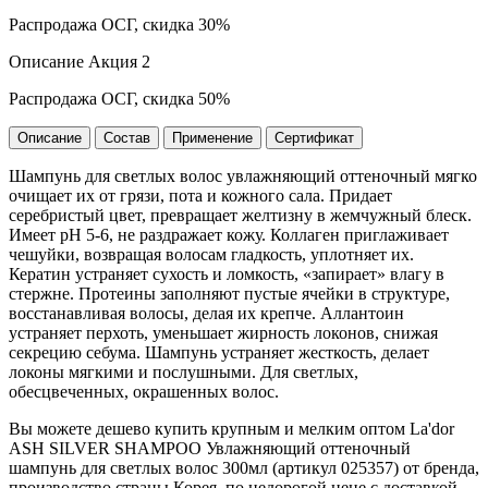
Распродажа ОСГ, скидка 30%
Описание Акция 2
Распродажа ОСГ, скидка 50%
Описание
Состав
Применение
Сертификат
Шампунь для светлых волос увлажняющий оттеночный мягко
очищает их от грязи, пота и кожного сала. Придает
серебристый цвет, превращает желтизну в жемчужный блеск.
Имеет рН 5-6, не раздражает кожу. Коллаген приглаживает
чешуйки, возвращая волосам гладкость, уплотняет их.
Кератин устраняет сухость и ломкость, «запирает» влагу в
стержне. Протеины заполняют пустые ячейки в структуре,
восстанавливая волосы, делая их крепче. Аллантоин
устраняет перхоть, уменьшает жирность локонов, снижая
секрецию себума. Шампунь устраняет жесткость, делает
локоны мягкими и послушными. Для светлых,
обесцвеченных, окрашенных волос.
Вы можете дешево купить крупным и мелким оптом La'dor
ASH SILVER SHAMPOO Увлажняющий оттеночный
шампунь для светлых волос 300мл (артикул 025357) от бренда,
производство страны Корея, по недорогой цене с доставкой