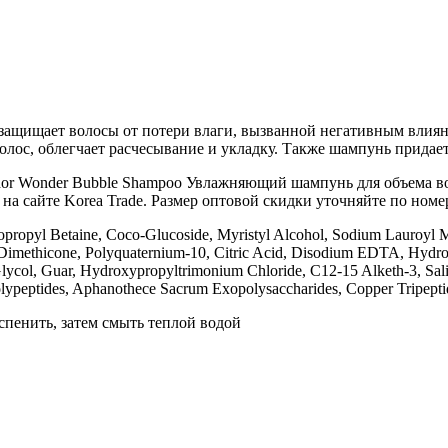
 защищает волосы от потери влаги, вызванной негативным влия
лос, облегчает расчесывание и укладку. Также шампунь придает
or Wonder Bubble Shampoo Увлажняющий шампунь для объема вол
на сайте Korea Trade. Размер оптовой скидки уточняйте по номер
opropyl Betaine, Coco-Glucoside, Myristyl Alcohol, Sodium Lauroyl
Dimethicone, Polyquaternium-10, Citric Acid, Disodium EDTA, Hydrox
lycol, Guar, Hydroxypropyltrimonium Chloride, C12-15 Alketh-3, Sali
s Polypeptides, Aphanothece Sacrum Exopolysaccharides, Copper Tripept
пенить, затем смыть теплой водой