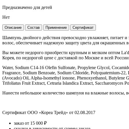
Предназначено для детей
Нет
Описание
Состав
Применение
Сертификат
Шампунь двойного действия превосходно увлажняет, питает и
волос, обеспечивает надежную защиту цвета для окрашенных во
Вы можете недорого приобрести крупным и мелким оптом La'd
Корея, по недорогой цене с доставкой по Москве и всей России 
Water, Sodium C14-16 Olefin Sulfonate, Propylene Glycol, Cocamid
Fragrance, Sodium Benzoate, Sodium Chloride, Polyquaternium-22, 
(Avocado) Oil, Alpha-Isomethyl ionone, Phenoxyethanol, Butylene G
Trifoliatus Fruit Extract, Cetraria Islandica Extract, Saccharomyce
Нанести небольшое количество шампуня на влажные волосы, вс
Сертификат ООО «Кореа Трейд» от 02.08.2017
заказ от 15 000 ₽
скидки в зависимости от суммы заказа