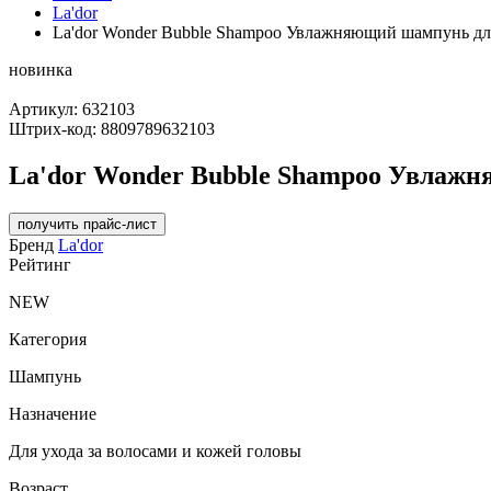
La'dor
La'dor Wonder Bubble Shampoo Увлажняющий шампунь дл
новинка
Артикул:
632103
Штрих-код:
8809789632103
La'dor Wonder Bubble Shampoo Увлажн
получить прайс-лист
Бренд
La'dor
Рейтинг
NEW
Категория
Шампунь
Назначение
Для ухода за волосами и кожей головы
Возраст