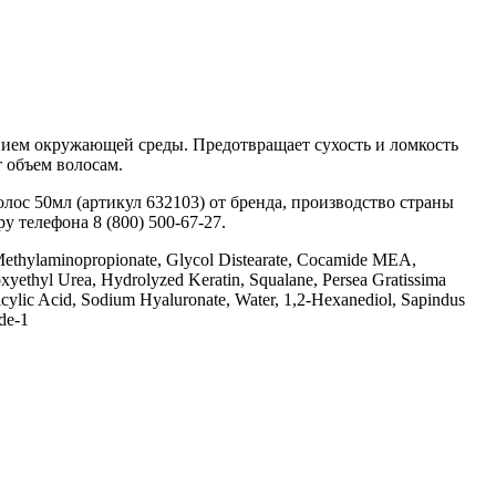
нием окружающей среды. Предотвращает сухость и ломкость
 объем волосам.
ос 50мл (артикул 632103) от бренда, производство страны
у телефона 8 (800) 500-67-27.
 Methylaminopropionate, Glycol Distearate, Cocamide MEA,
yethyl Urea, Hydrolyzed Keratin, Squalane, Persea Gratissima
cylic Acid, Sodium Hyaluronate, Water, 1,2-Hexanediol, Sapindus
ide-1