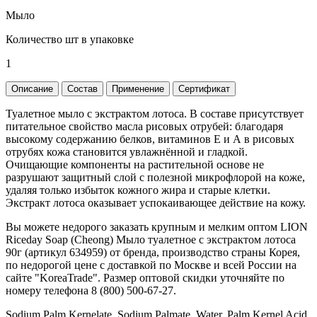
Мыло
Количество шт в упаковке
1
Описание
Состав
Применение
Сертификат
Туалетное мыло с экстрактом лотоса. В составе присутствует
питательное свойство масла рисовых отрубей: благодаря
высокому содержанию белков, витаминов Е и А в рисовых
отрубях кожа становится увлажнённой и гладкой.
Очищающие компоненты на растительной основе не
разрушают защитный слой с полезной микрофлорой на коже,
удаляя только избыток кожного жира и старые клетки.
Экстракт лотоса оказывает успокаивающее действие на кожу.
Вы можете недорого заказать крупным и мелким оптом LION
Riceday Soap (Cheong) Мыло туалетное с экстрактом лотоса
90г (артикул 634959) от бренда, производство страны Корея,
по недорогой цене с доставкой по Москве и всей России на
сайте "KoreaTrade". Размер оптовой скидки уточняйте по
номеру телефона 8 (800) 500-67-27.
Sodium Palm Kernelate, Sodium Palmate, Water, Palm Kernel Acid,