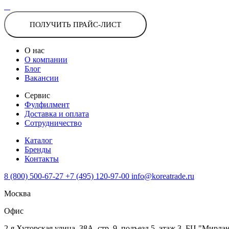
ПОЛУЧИТЬ ПРАЙС-ЛИСТ
О нас
О компании
Блог
Вакансии
Сервис
Фулфилмент
Доставка и оплата
Сотрудничество
Каталог
Бренды
Контакты
8 (800) 500-67-27
+7 (495) 120-97-00
info@koreatrade.ru
Москва
Офис
2-я Хуторская улица, 38А, стр. 9, подъезд 5, этаж 3, БЦ "Мирла