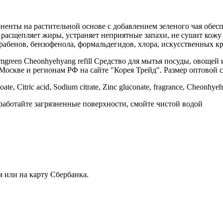
енты на растительной основе с добавлением зеленого чая обесп
расщепляет жиры, устраняет неприятные запахи, не сушит кожу 
абенов, бензофенола, формальдегидов, хлора, искусственных кр
reen Cheonhyehyang refill Средство для мытья посуды, овоще
Москве и регионам РФ на сайте "Корея Трейд". Размер оптовой с
zoate, Citric acid, Sodium citrate, Zinc gluconate, fragrance, Cheonhye
бработайте загрязненные поверхности, смойте чистой водой
 или на карту Сбербанка.