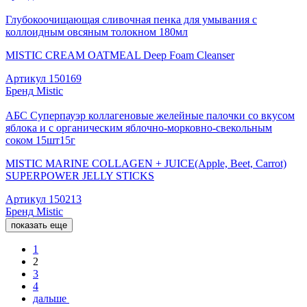
Глубокоочищающая сливочная пенка для умывания с
коллоидным овсяным толокном 180мл
MISTIC CREAM OATMEAL Deep Foam Cleanser
Артикул
150169
Бренд
Mistic
АБС Суперпауэр коллагеновые желейные палочки со вкусом
яблока и с органическим яблочно-морковно-свекольным
соком 15шт15г
MISTIC MARINE COLLAGEN + JUICE(Apple, Beet, Carrot)
SUPERPOWER JELLY STICKS
Артикул
150213
Бренд
Mistic
показать еще
1
2
3
4
дальше