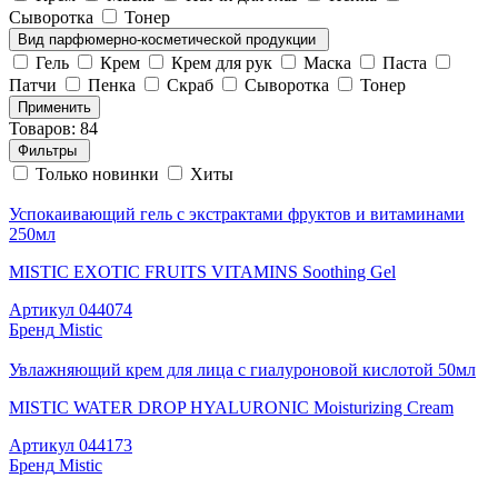
Сыворотка
Тонер
Вид парфюмерно-косметической продукции
Гель
Крем
Крем для рук
Маска
Паста
Патчи
Пенка
Скраб
Сыворотка
Тонер
Применить
Товаров: 84
Фильтры
Только новинки
Хиты
Успокаивающий гель с экстрактами фруктов и витаминами
250мл
MISTIC EXOTIC FRUITS VITAMINS Soothing Gel
Артикул
044074
Бренд
Mistic
Увлажняющий крем для лица с гиалуроновой кислотой 50мл
MISTIC WATER DROP HYALURONIC Moisturizing Cream
Артикул
044173
Бренд
Mistic