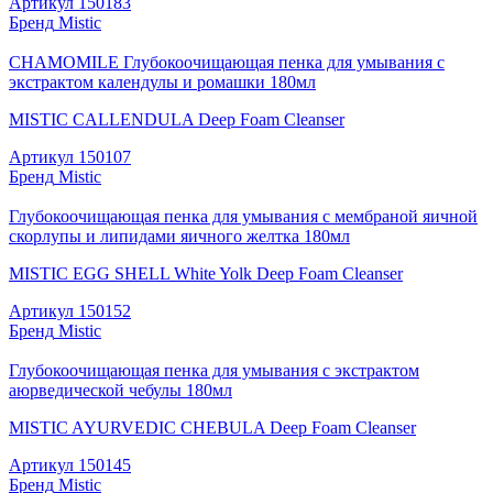
Артикул
150183
Бренд
Mistic
СHAMOMILE Глубокоочищающая пенка для умывания с
экстрактом календулы и ромашки 180мл
MISTIC CALLENDULA Deep Foam Cleanser
Артикул
150107
Бренд
Mistic
Глубокоочищающая пенка для умывания с мембраной яичной
скорлупы и липидами яичного желтка 180мл
MISTIC EGG SHELL White Yolk Deep Foam Cleanser
Артикул
150152
Бренд
Mistic
Глубокоочищающая пенка для умывания с экстрактом
аюрведической чебулы 180мл
MISTIC AYURVEDIC CHEBULA Deep Foam Cleanser
Артикул
150145
Бренд
Mistic