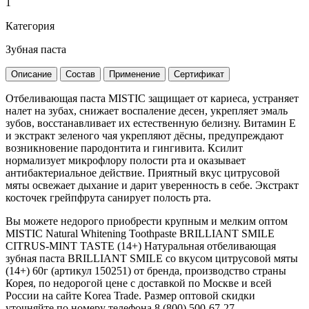
1
Категория
Зубная паста
Описание
Состав
Применение
Сертификат
Отбеливающая паста MISTIC защищает от кариеса, устраняет
налет на зубах, снижает воспаление десен, укрепляет эмаль
зубов, восстанавливает их естественную белизну. Витамин Е
и экстракт зеленого чая укрепляют дёсны, предупреждают
возникновение пародонтита и гингивита. Ксилит
нормализует микрофлору полости рта и оказывает
антибактериальное действие. Приятный вкус цитрусовой
мяты освежает дыхание и дарит уверенность в себе. Экстракт
косточек грейпфрута санирует полость рта.
Вы можете недорого приобрести крупным и мелким оптом
MISTIC Natural Whitening Toothpaste BRILLIANT SMILE
CITRUS-MINT TASTE (14+) Натуральная отбеливающая
зубная паста BRILLIANT SMILE со вкусом цитрусовой мяты
(14+) 60г (артикул 150251) от бренда, производство страны
Корея, по недорогой цене с доставкой по Москве и всей
России на сайте Korea Trade. Размер оптовой скидки
уточняйте по номеру телефона 8 (800) 500-67-27.