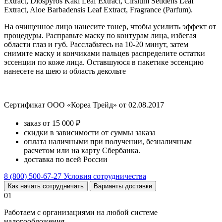
Extract, Diospyros Kaki Leaf Extract, Cirsium Setidens Leaf
Extract, Aloe Barbadensis Leaf Extract, Fragrance (Parfum).
На очищенное лицо нанесите тонер, чтобы усилить эффект от
процедуры. Расправьте маску по контурам лица, избегая
области глаз и губ. Расслабьтесь на 10-20 минут, затем
снимите маску и кончиками пальцев распределите остатки
эссенции по коже лица. Оставшуюся в пакетике эссенцию
нанесете на шею и область декольте
Сертификат ООО «Кореа Трейд» от 02.08.2017
заказ от 15 000 ₽
скидки в зависимости от суммы заказа
оплата наличными при получении, безналичным
расчетом или на карту Сбербанка.
доставка по всей России
8 (800) 500-67-27
Условия сотрудничества
Как начать сотрудничать
Варианты доставки
01
Работаем с организациями на любой системе
налогообложения