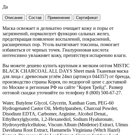
Да
Описание
Состав
Применение
Сертификат
Маска освежает и деликатно очищает кожу и поры от
загрязнений, нормализует функцию сальных желез,
предотвращая появление воспалений, покраснений,
расширенных пор. Уголь вытягивает токсины, помогает
избавиться от черных точек. Гиалуроновая кислота
интенсивно увлажняет кожу, препятствуя испарению влаги.
Вы можете дешево купить крупным и мелким оптом MISTIC
BLACK CHARCOAL ALL DAYS Sheet mask Тканевая маска
для лица с древесным углём 24мл (артикул 044357) от бренда,
производство страны Корея, по недорогой цене с доставкой
по Москве и регионам РФ на сайте "Корея Трейд". Размер
оптовой скидки уточняйте по телефону 8 (800) 500-67-27.
Water, Butylene Glycol, Glycerin, Xanthan Gum, PEG-60
Hydrogenated Castor Oil, Methylparaben, Charcoal Powder,
Disodium EDTA, Carbomer, Arginine, Alcohol Denat.,
Ethylhexylglycerin, 1,2-Hexanediol, Sodium Hyaluronate,
Hydroxyethylcellulose, Viscum Album (Mistletoe) Extract, Ulmus
Davidiana Root Extract, Hamamelis Virginiana (Witch Hazel)