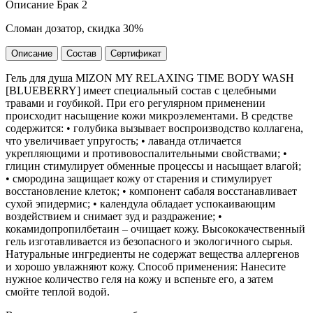
Описание Брак 2
Сломан дозатор, скидка 30%
Описание
Состав
Сертификат
Гель для душа MIZON MY RELAXING TIME BODY WASH
[BLUEBERRY] имеет специальный состав с целебными
травами и гоубикой. При его регулярном применении
происходит насыщение кожи микроэлементами. В средстве
содержится: • голубика вызывает воспроизводство коллагена,
что увеличивает упругость; • лаванда отличается
укрепляющими и противовоспалительными свойствами; •
глицин стимулирует обменные процессы и насыщает влагой;
• смородина защищает кожу от старения и стимулирует
восстановление клеток; • компонент сабаля восстанавливает
сухой эпидермис; • календула обладает успокаивающим
воздействием и снимает зуд и раздражение; •
кокамидопропилбетаин – очищает кожу. Высококачественный
гель изготавливается из безопасного и экологичного сырья.
Натуральные ингредиенты не содержат вещества аллергенов
и хорошо увлажняют кожу. Способ применения: Нанесите
нужное количество геля на кожу и вспеньте его, а затем
смойте теплой водой.