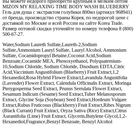
Вы можете недорого приобрести крупным и мелким оптом
MIZON MY RELAXING TIME BODY WASH BLUEBERRY
Гель для душа с экстрактом голубики 800мл (артикул 968941)
от бренда, производство страны Корея, по недорогой цене с
доставкой по Москве и всей России на сайте Korea Trade.
Размер оптовой скидки уточняйте по номеру телефона 8 (800)
500-67-27.
Water,Sodium Laureth Sulfate,Laureth-2,Sodium
Sulfate,Ammonium Lauryl Sulfate, Lauryl Alcohol, Ammonium
Sulfate, Cocamidopropyl Betaine,Coconut Acid,Sodium
Benzoate,Cocamide MEA, Phenoxyethanol, Polyquaternium-
10,Sodium Chloride, Sodium Chloride, Disodium EDTA,Citric
Acid,Vaccinium Angustifolium (Blueberry) Fruit Extract,1,2
Hexanediol,Rosa Hybrid Flower Extract,Lavandula Angustifolia
(Lavender) Flower Extract, Calendula Officinalis Extract, Moringa
Pterygosperma Seed Extract, Prunus Serrulata Flower Extract,
Sesamum Indicum (Sesame) Seed Extract,Tuber Melanosporum
Extract, Glycine Soja (Soybean) Seed Extract,Hordeum Vulgare
Extract,Rubus Fruticosus (Blackberry) Fruit Extract,Ribes Nigrum
(Black Currant) Fruit Extract, Oryza Sativa (Rice) Extract,Citrus
Aurantifolia (Lime) Fruit Extract, Glycerin,Butylene Glycol,1,2-
Hexanediol,Fragrance,Benzyl Benzoate, Benzyl Alcohol