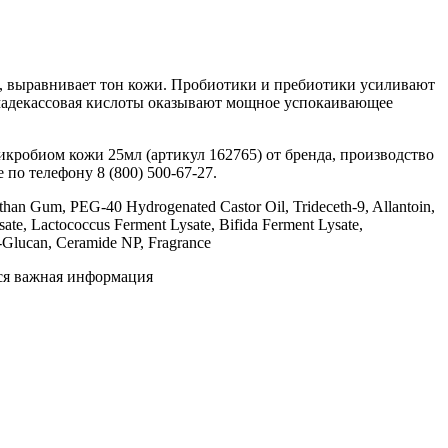
я, выравнивает тон кожи. Пробиотики и пребиотики усиливают
 мадекассовая кислоты оказывают мощное успокаивающее
икробиом кожи 25мл (артикул 162765) от бренда, производство
по телефону 8 (800) 500-67-27.
nthan Gum, PEG-40 Hydrogenated Castor Oil, Trideceth-9, Allantoin,
ate, Lactococcus Ferment Lysate, Bifida Ferment Lysate,
ta-Glucan, Ceramide NP, Fragrance
тся важная информация