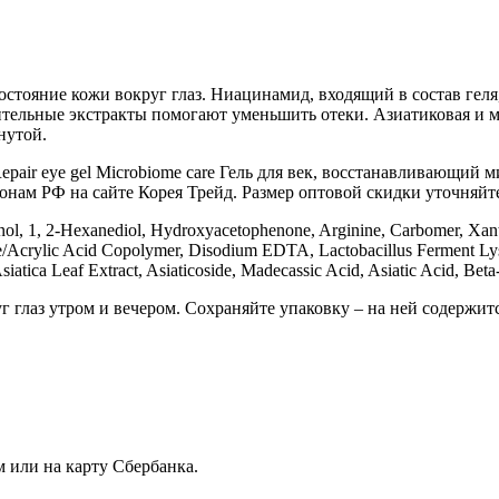
остояние кожи вокруг глаз. Ниацинамид, входящий в состав гел
тительные экстракты помогают уменьшить отеки. Азиатиковая и
нутой.
ir eye gel Microbiome care Гель для век, восстанавливающий м
онам РФ на сайте Корея Трейд. Размер оптовой скидки уточняйте 
henol, 1, 2-Hexanediol, Hydroxyacetophenone, Arginine, Carbomer, Xa
te/Acrylic Acid Copolymer, Disodium EDTA, Lactobacillus Ferment Lys
iatica Leaf Extract, Asiaticoside, Madecassic Acid, Asiatic Acid, Be
г глаз утром и вечером. Сохраняйте упаковку – на ней содержи
 или на карту Сбербанка.