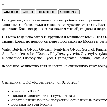
1
Описание
Состав
Применение
Сертификат
Гель для век, восстанавливающий микробиом кожи, улучшает с
защитные свойства кожи и снижают ее чувствительность. Рас
действие. Кожа вокруг глаз становится мягкой, гладкой и подтя
Вы можете дешево заказать крупным и мелким оптом ORIKO Repa
страны Корея, по недорогой цене с доставкой по Москве и реги
Water, Butylene Glycol, Glycerin, Pentylene Glycol, Sorbitol, Pant
Aloe Barbadensis Leaf Extract, Ethylhexylglycerin, Glyceryl Acryla
Niacinamide, Dipropylene Glycol, Hydrogenated Lecithin, Centella As
небольшое количество геля нанесите на очищенную кожу вокру
Сертификат ООО «Кореа Трейд» от 02.08.2017
заказ от 15 000 ₽
скидки в зависимости от суммы заказа
оплата наличными при получении, безналичным расчетом
доставка по всей России