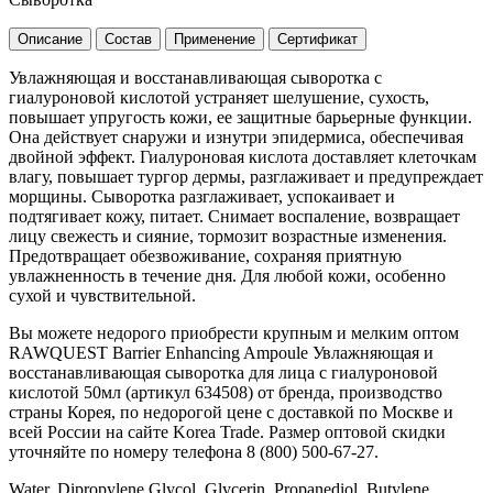
Описание
Состав
Применение
Сертификат
Увлажняющая и восстанавливающая сыворотка с
гиалуроновой кислотой устраняет шелушение, сухость,
повышает упругость кожи, ее защитные барьерные функции.
Она действует снаружи и изнутри эпидермиса, обеспечивая
двойной эффект. Гиалуроновая кислота доставляет клеточкам
влагу, повышает тургор дермы, разглаживает и предупреждает
морщины. Сыворотка разглаживает, успокаивает и
подтягивает кожу, питает. Снимает воспаление, возвращает
лицу свежесть и сияние, тормозит возрастные изменения.
Предотвращает обезвоживание, сохраняя приятную
увлажненность в течение дня. Для любой кожи, особенно
сухой и чувствительной.
Вы можете недорого приобрести крупным и мелким оптом
RAWQUEST Barrier Enhancing Ampoule Увлажняющая и
восстанавливающая сыворотка для лица с гиалуроновой
кислотой 50мл (артикул 634508) от бренда, производство
страны Корея, по недорогой цене с доставкой по Москве и
всей России на сайте Korea Trade. Размер оптовой скидки
уточняйте по номеру телефона 8 (800) 500-67-27.
Water, Dipropylene Glycol, Glycerin, Propanediol, Butylene