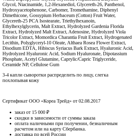
Glycol, Niacinamide, 1,2-Hexanediol, Glycereth-26, Panthenol,
Hydroxyacetophenone, Carbomer, Tromethamine, Diphenyl
Dimethicone, Gossypium Herbaceum (Cotton) Fruit Water,
Glycereth-25 PCA Isostearate, Triethylhexanoin,
Ethylhexylglycerin, Malt Extract, Hydrolyzed Gardenia Florida
Extract, Hydrolyzed Malt Extract, Adenosine, Hydrolyzed Viola
Tricolor Extract, Momordica Charantia Fruit Extract, Hydrogenated
Lecithin, Polyglyceryl-10 Oleate, Althaea Rosea Flower Extract,
Disodium EDTA, Hibiscus Syriacus Bark Extract, Hyaluronic Acid,
Hydrolyzed Hyaluronic Acid, Sodium Hyaluronate, Dipotassium
Phosphate, Acetyl Glutamine, Caprylic/Capric Triglyceride,
Ceramide NP, Cellulose Gum
3-4 капли сыворотки распределить по лицу, слегка
похлопывая кожу
Сертификат ООО «Кореа Трейд» от 02.08.2017
заказ от 15 000 ₽
скидки в зависимости от суммы заказа
оплата наличными при получении, безналичным
расчетом или на карту Сбербанка.
доставка по всей России