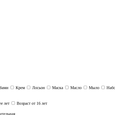
убами
Крем
Лосьон
Маска
Масло
Мыло
Наб
ее лет
Возраст от 16 лет
ительная