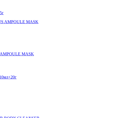
5г
US AMPOULE MASK
 AMPOULE MASK
+10мл+20г