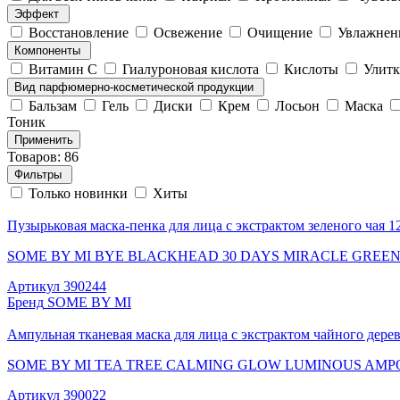
Эффект
Восстановление
Освежение
Очищение
Увлажнен
Компоненты
Витамин C
Гиалуроновая кислота
Кислоты
Улитк
Вид парфюмерно-косметической продукции
Бальзам
Гель
Диски
Крем
Лосьон
Маска
Тоник
Применить
Товаров: 86
Фильтры
Только новинки
Хиты
Пузырьковая маска-пенка для лица с экстрактом зеленого чая 1
SOME BY MI BYE BLACKHEAD 30 DAYS MIRACLE GREE
Артикул
390244
Бренд
SOME BY MI
Ампульная тканевая маска для лица с экстрактом чайного дерев
SOME BY MI TEA TREE CALMING GLOW LUMINOUS AM
Артикул
390022