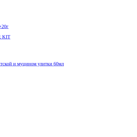
+20г
 KIT
атской и муцином улитки 60мл