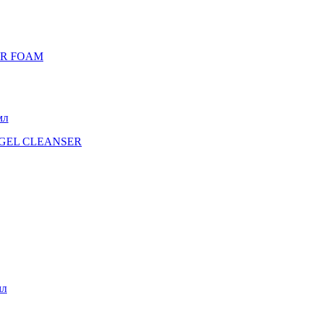
AR FOAM
мл
 GEL CLEANSER
мл