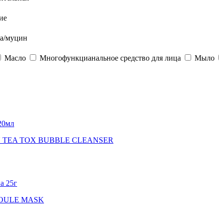
ие
а/муцин
Масло
Многофункцианальное средство для лица
Мыло
20мл
N TEA TOX BUBBLE CLEANSER
а 25г
POULE MASK