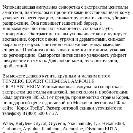
Успокаивающая ампульная сыворотка с экстрактом центеллы
азиатской, пантенолом и пробиотиками восстанавливает кожу,
ускоряет ее регенерацию, снижает чувствительность, убирает
раздражение. Она повышает защитный барьер, а
микроампулы доставляют компоненты состава вглубь
эпидермиса. Экстракт центеллы успокаивает кожу, купирует
воспаление, борется с акне, угрями и дерматитами, снижает
выработку себума. Пантенол омолаживает кожу, замедляет
старение. Пробиотики насыщают клетки питанием, ускоряя
их регенерацию. Сыворотка интенсивно увлажняет, убирает
шелушение и сухость. Для любой кожи, чувствительной,
проблемной.
Вы можете дешево купить крупным и мелким оптом
TENZERO EXPERT CHEMICAL AMPOULE
CICAPANTHEOM Успокаивающая ампульная сыворотка с
экстрактом центеллы азиатской, пантенолом и пробиотиками
50мл (артикул 885523) от бренда, производство страны Корея,
по недорогой цене с доставкой по Москве и регионам РФ на
сайте "Корея Трейд". Размер оптовой скидки уточняйте по
телефону 8 (800) 500-67-27.
Water, Butylene Glycol, Glycerin, Niacinamide, 1, 2-Hexanediol,
Carbomer, Arginine, Panthenol, Adenosine, Disodium EDTA,