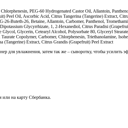
l, Chlorphenesin, PEG-60 Hydrogenated Castor Oil, Allantoin, Panthen
it) Peel Oil, Ascorbic Acid, Citrus Tangerina (Tangerine) Extract, Citr
26-Buteth-26, Betaine, Allantoin, Carbomer, Panthenol, Trometham
tassium Glycyrrhizate, 1, 2-Hexanediol, Citrus Paradisi (Grapefruit)
ne Glycol, Glycerin, Cetearyl Alcohol, Polysorbate 80, Glyceryl Stear
 Taurate Copolymer, Carbomer, Chlorphenesin, Triethanolamine, Isoh
a (Tangerine) Extract, Citrus Grandis (Grapefruit) Peel Extract
 для увлажнения, затем так же – сыворотку, чтобы усилить эф
 или на карту Сбербанка.