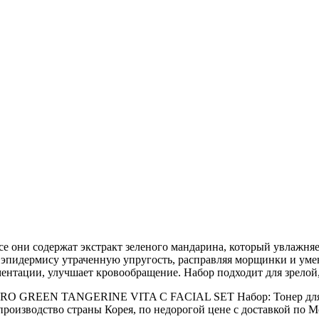
се они содержат экстракт зеленого мандарина, который увлажняе
эпидермису утраченную упругость, расправляя морщинки и умен
ентации, улучшает кровообращение. Набор подходит для зрелой
ERO GREEN TANGERINE VITA C FACIAL SET Набор: Тонер для ли
 производство страны Корея, по недорогой цене с доставкой по М