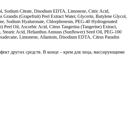
ol, Sodium Citrate, Disodium EDTA, Limonene, Citric Acid,
us Grandis (Grapefruit) Peel Extract Water, Glycerin, Butylene Glycol,
ine, Sodium Hyaluronate, Chlorphenesin, PEG-40 Hydrogenated
 Peel Oil, Ascorbic Acid, Citrus Tangerina (Tangerine) Extract,
ate, Stearic Acid, Helianthus Annuus (Sunflower) Seed Oil, PEG-100
exadecane, Limonene, Allantoin, Disodium EDTA, Citrus Paradisi
фект других средств. В конце – крем для лица, массирующими