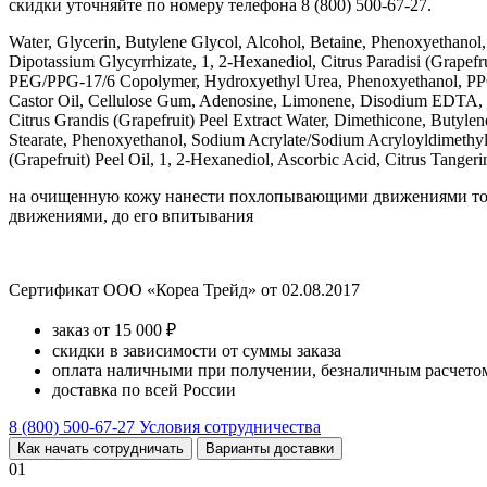
скидки уточняйте по номеру телефона 8 (800) 500-67-27.
Water, Glycerin, Butylene Glycol, Alcohol, Betaine, Phenoxyethano
Dipotassium Glycyrrhizate, 1, 2-Hexanediol, Citrus Paradisi (Grapefru
PEG/PPG-17/6 Copolymer, Hydroxyethyl Urea, Phenoxyethanol, PPG-
Castor Oil, Cellulose Gum, Adenosine, Limonene, Disodium EDTA, Dipo
Citrus Grandis (Grapefruit) Peel Extract Water, Dimethicone, Butyle
Stearate, Phenoxyethanol, Sodium Acrylate/Sodium Acryloyldimethyl
(Grapefruit) Peel Oil, 1, 2-Hexanediol, Ascorbic Acid, Citrus Tangerin
на очищенную кожу нанести похлопывающими движениями тонер
движениями, до его впитывания
Сертификат ООО «Кореа Трейд» от 02.08.2017
заказ от 15 000 ₽
скидки в зависимости от суммы заказа
оплата наличными при получении, безналичным расчетом
доставка по всей России
8 (800) 500-67-27
Условия сотрудничества
Как начать сотрудничать
Варианты доставки
01