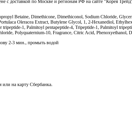
ене с доставкой по Москве и регионам РФ на сайте "Корея Трейд"
propyl Betaine, Dimethicone, Dimethiconol, Sodium Chloride, Glycer
ortulaca Oleracea Extract, Butylene Glycol, 1, 2-Hexanediol, Ethylhex
tripeptide-1, Palmitoyl pentapeptide-4, Tripeptide-1, Palmitoyl tripep
hloride, Polyquaternium-10, Fragrance, Citric Acid, Phenoxyethanol
ову 2-3 мин., промыть водой
 или на карту Сбербанка.