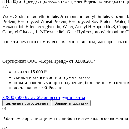
884380) от бренда, производство страны Корея, по недорогой ц
27.
Water, Sodium Laureth Sulfate, Ammonium Lauryl Sulfate, Cocamido
Protein, Hydrolyzed Wheat Protein, Hydrolyzed Soy Protein, Water, P
Hexanediol, Ethylhexylglycerin, Water, Acetyl Hexapeptide-8, Copper 
Caprylyl Glycol , 1, 2-Hexanediol, Guar Hydroxypropyltrimonium C
нанести немного шампуня на влажные волосы, массировать гол
Сертификат ООО «Кореа Трейд» от 02.08.2017
заказ от 15 000 ₽
скидки в зависимости от суммы заказа
оплата наличными при получении, безналичным расчетом
доставка по всей России
8 (800) 500-67-27
Условия сотрудничества
Как начать сотрудничать
Варианты доставки
01
Работаем с организациями на любой системе налогообложения
02