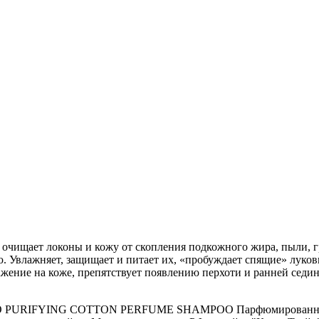
ищает локоны и кожу от скопления подкожного жира, пыли, гря
. Увлажняет, защищает и питает их, «пробуждает спящие» луко
ражение на коже, препятствует появлению перхоти и ранней сед
RO PURIFYING COTTON PERFUME SHAMPOO Парфюмированный ша