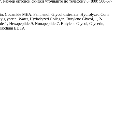
. Размер оптовой скидки уточняйте по телефону 8 (800) 500-67-
in, Cocamide MEA, Panthenol, Glycol distearate, Hydrolyzed Corn
ylglycerin, Water, Hydrolyzed Collagen, Butylene Glycol, 1, 2-
tide-1, Hexapeptide-9, Nonapeptide-7, Butylene Glycol, Glycerin,
, Disodium EDTA