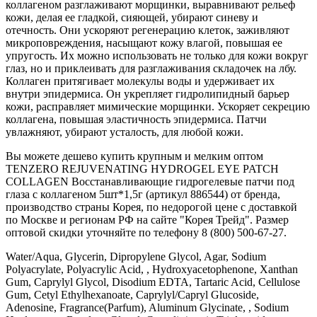
коллагеном разглаживают морщинки, выравнивают рельеф
кожи, делая ее гладкой, сияющей, убирают синеву и
отечность. Они ускоряют регенерацию клеток, заживляют
микроповреждения, насыщают кожу влагой, повышая ее
упругость. Их можно использовать не только для кожи вокруг
глаз, но и приклеивать для разглаживания складочек на лбу.
Коллаген притягивает молекулы воды и удерживает их
внутри эпидермиса. Он укрепляет гидролипидный барьер
кожи, расправляет мимические морщинки. Ускоряет секрецию
коллагена, повышая эластичность эпидермиса. Патчи
увлажняют, убирают усталость, для любой кожи.
Вы можете дешево купить крупным и мелким оптом
TENZERO REJUVENATING HYDROGEL EYE PATCH
COLLAGEN Восстанавливающие гидрогелевые патчи под
глаза с коллагеном 5шт*1,5г (артикул 886544) от бренда,
производство страны Корея, по недорогой цене с доставкой
по Москве и регионам РФ на сайте "Корея Трейд". Размер
оптовой скидки уточняйте по телефону 8 (800) 500-67-27.
Water/Aqua, Glycerin, Dipropylene Glycol, Agar, Sodium
Polyacrylate, Polyacrylic Acid, , Hydroxyacetophenone, Xanthan
Gum, Caprylyl Glycol, Disodium EDTA, Tartaric Acid, Cellulose
Gum, Cetyl Ethylhexanoate, Caprylyl/Capryl Glucoside,
Adenosine, Fragrance(Parfum), Aluminum Glycinate, , Sodium