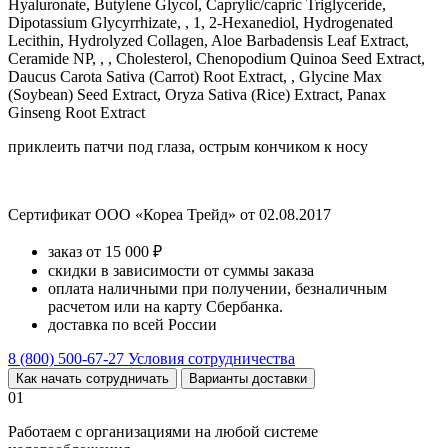
Hyaluronate, Butylene Glycol, Caprylic/capric Triglyceride,
Dipotassium Glycyrrhizate, , 1, 2-Hexanediol, Hydrogenated
Lecithin, Hydrolyzed Collagen, Aloe Barbadensis Leaf Extract,
Ceramide NP, , , Cholesterol, Chenopodium Quinoa Seed Extract,
Daucus Carota Sativa (Carrot) Root Extract, , Glycine Max
(Soybean) Seed Extract, Oryza Sativa (Rice) Extract, Panax
Ginseng Root Extract
приклеить патчи под глаза, острым кончиком к носу
Сертификат ООО «Кореа Трейд» от 02.08.2017
заказ от 15 000 ₽
скидки в зависимости от суммы заказа
оплата наличными при получении, безналичным
расчетом или на карту Сбербанка.
доставка по всей России
8 (800) 500-67-27
Условия сотрудничества
Как начать сотрудничать
Варианты доставки
01
Работаем с организациями на любой системе