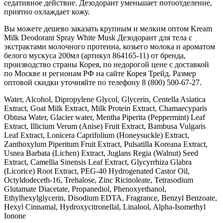
седативное действие. Дезодорант уменьшает потоотделение,
приятно охлаждает кожу.
Вы можете дешево заказать крупным и мелким оптом Kream
Milk Deodorant Spray White Musk Дезодорант для тела с
экстрактами молочного протеина, козьего молока и ароматом
белого мускуса 200мл (артикул 864165-11) от бренда,
производство страны Корея, по недорогой цене с доставкой
по Москве и регионам РФ на сайте Корея Трейд. Размер
оптовой скидки уточняйте по телефону 8 (800) 500-67-27.
Water, Alcohol, Dipropylene Glycol, Glycerin, Centella Asiatica
Extract, Goat Milk Extract, Milk Protein Extract, Chamaecyparis
Obtusa Water, Glacier water, Mentha Piperita (Peppermint) Leaf
Extract, Illicium Verum (Anise) Fruit Extract, Bambusa Vulgaris
Leaf Extract, Lonicera Caprifolium (Honeysuckle) Extract,
Zanthoxylum Piperitum Fruit Extract, Pulsatilla Koreana Extract,
Usnea Barbata (Lichen) Extract, Juglans Regia (Walnut) Seed
Extract, Camellia Sinensis Leaf Extract, Glycyrrhiza Glabra
(Licorice) Root Extract, PEG-40 Hydrogenated Castor Oil,
Octyldodeceth-16, Trehalose, Zinc Ricinoleate, Tetrasodium
Glutamate Diacetate, Propanediol, Phenoxyethanol,
Ethylhexylglycerin, Disodium EDTA, Fragrance, Benzyl Benzoate,
Hexyl Cinnamal, Hydroxycitronellal, Linalool, Alpha-Isomethyl
Ionone