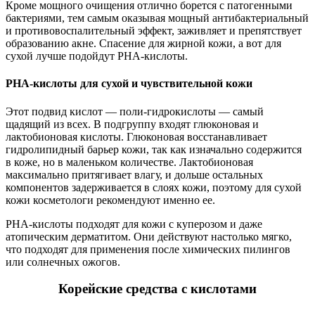
Кроме мощного очищения отлично борется с патогенными
бактериями, тем самым оказывая мощный антибактериальный
и противовоспалительный эффект, заживляет и препятствует
образованию акне. Спасение для жирной кожи, а вот для
сухой лучше подойдут PHA-кислоты.
PHA-кислоты для сухой и чувствительной кожи
Этот подвид кислот — поли-гидрокислоты — самый
щадящий из всех. В подгруппу входят глюконовая и
лактобионовая кислоты. Глюконовая восстанавливает
гидролипидный барьер кожи, так как изначально содержится
в коже, но в маленьком количестве. Лактобионовая
максимально притягивает влагу, и дольше остальных
компонентов задерживается в слоях кожи, поэтому для сухой
кожи косметологи рекомендуют именно ее.
PHA-кислоты подходят для кожи с куперозом и даже
атопическим дерматитом. Они действуют настолько мягко,
что подходят для применения после химических пилингов
или солнечных ожогов.
Корейские средства с кислотами