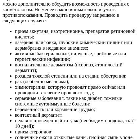
можно дополнительно обсудить возможность проведения с
косметологом. Не менее важно внимательно изучить
противопоказания. Проводить процедуру запрещено в
следующих случаях:
прием аккутана, изотретиноина, препаратов ретиноевой
кислоты;
лазерная шлифовка, глубокий химический пилинг или
дермабразия в недавнем анамнезе;
активные бактериальные, вирусные, грибковые или
герпетические инфекции;
воспалительные дерматозы (псориаз, атопический
дерматит);
розацеа тяжелой степени или на стадии обострения;
рак (особенно меланома);
химиотерапия, которую проводят прямо сейчас или
проводили в течение прошлого года;
серьезные заболевания, такие как диабет, тяжелые
системные аутоиммунные болезни;
беременность или кормление грудью;
контактный дерматит;
недавно проведённый татуаж (необходимо подождать 7–
10 дней);
прием стероидов;
солнечные ожоги открытые раны, гнойная сыпь в зоне