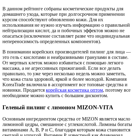
В данном рейтинге собраны косметические продукты для
домашнего ухода, которые при долгосрочном применении
курсом способствуют обновлению кожи. Для их
использования не нужно изучать информацию о правильной
нейтрализации кислот, да и побочных эффектов можно не
опасаться (исключение составляет разве что индивидуальная
непереносимость определенных компонентов).
В понимании корейских производителей пилинг для лица —
это гель с кислотами и неабразивными гранулами в составе.
От мертвых клеток можно избавиться с помощью легкого
массажа, а не агрессивных прижиганий. Если все делать
правильно, то уже через несколько недель можно заметить,
что кожа стала здоровой, яркой и более молодой. Компания
KoreaTrade включила в ассортимент все топовые средства и
новинки. Продается
корейская косметика оптом
, поэтому все
необходимое можно купить с большим дисконтом.
Гелевый пилинг с лимоном MIZON-VITA
Основным ингредиентом средства от MIZON является масло
лимонной цедры, смешанное с углекислотой. Лимоны богаты
витаминами А, В, Р и С, благодаря которым кожа становится
светлой и упругой. Витамин Р, известный как флавоноид,