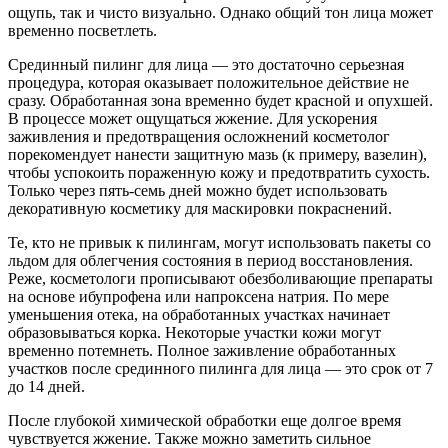
ощупь, так и чисто визуально. Однако общий тон лица может
временно посветлеть.
Срединный пилинг для лица — это достаточно серьезная
процедура, которая оказывает положительное действие не
сразу. Обработанная зона временно будет красной и опухшей.
В процессе может ощущаться жжение. Для ускорения
заживления и предотвращения осложнений косметолог
порекомендует нанести защитную мазь (к примеру, вазелин),
чтобы успокоить пораженную кожу и предотвратить сухость.
Только через пять-семь дней можно будет использовать
декоративную косметику для маскировки покраснений.
Те, кто не привык к пилингам, могут использовать пакеты со
льдом для облегчения состояния в период восстановления.
Реже, косметологи прописывают обезболивающие препараты
на основе ибупрофена или напроксена натрия. По мере
уменьшения отека, на обработанных участках начинает
образовываться корка. Некоторые участки кожи могут
временно потемнеть. Полное заживление обработанных
участков после срединного пилинга для лица — это срок от 7
до 14 дней.
После глубокой химической обработки еще долгое время
чувствуется жжение. Также можно заметить сильное