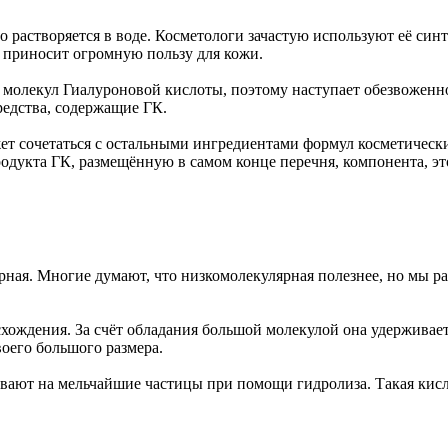
астворяется в воде. Косметологи зачастую используют её синтет
н приносит огромную пользу для кожи.
 молекул Гиалуроновой кислоты, поэтому наступает обезвоженнос
редства, содержащие ГК.
т сочетаться с остальными ингредиентами формул косметических 
одукта ГК, размещённую в самом конце перечня, компонента, это 
ная. Многие думают, что низкомолекулярная полезнее, но мы ра
ождения. За счёт обладания большой молекулой она удерживает
воего большого размера.
ивают на мельчайшие частицы при помощи гидролиза. Такая кисл