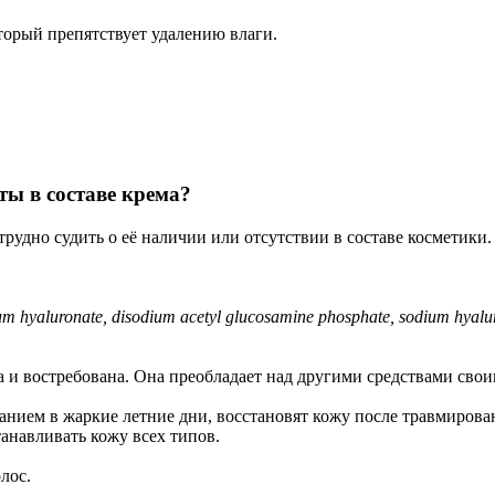
торый препятствует удалению влаги.
ты в составе крема?
рудно судить о её наличии или отсутствии в составе косметики.
m hyaluronate, disodium acetyl glucosamine phosphate, sodium hyaluro
на и востребована. Она преобладает над другими средствами с
ванием в жаркие летние дни, восстановят кожу после травмиро
анавливать кожу всех типов.
лос.