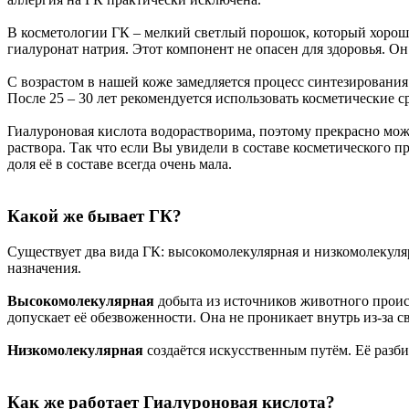
В косметологии ГК – мелкий светлый порошок, который хорошо р
гиалуронат натрия. Этот компонент не опасен для здоровья. О
С возрастом в нашей коже замедляется процесс синтезирования
После 25 – 30 лет рекомендуется использовать косметические с
Гиалуроновая кислота водорастворима, поэтому прекрасно може
раствора. Так что если Вы увидели в составе косметического пр
доля её в составе всегда очень мала.
Какой же бывает ГК?
Существует два вида ГК: высокомолекулярная и низкомолекуляр
назначения.
Высокомолекулярная
добыта из источников животного происх
допускает её обезвоженности. Она не проникает внутрь из-за с
Низкомолекулярная
создаётся искусственным путём. Её разб
Как же работает Гиалуроновая кислота?