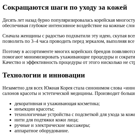
Сокращаются шаги по уходу за кожей
Десять лет назад бурно популяризировалась корейская многосту
обеспечивая глубокое интенсивное воздействие на кожные слои
Сначала женщины с радостью подхватили эту идею, скупая вс
позволить по 3–4 часа проводить перед зеркалом, выполняя вс
Поэтому в ассортименте многих корейских брендов появляются
помогают минимизировать ухаживающие процедуры и сократить
Качество и эффективность процедуры от этого нисколько не стр
Технологии и инновации
Незаметно для всех Южная Корея стала синонимом слова «инно
салонов красоты и эстетической медицины. Производит больш
декоративная и ухаживающая косметика;
инъекции красоты;
технологичные устройства с подсветкой для ухода за кож
нити для подтяжки кожи лица;
ручные и электрические массажеры;
аппаратное оборудование.