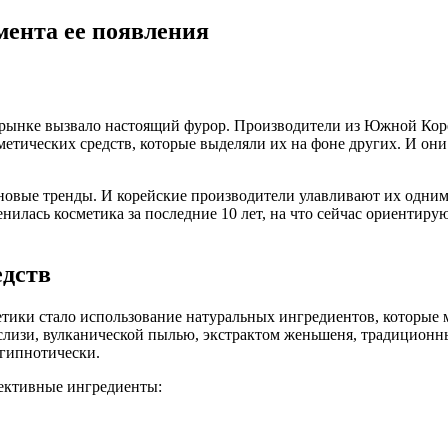
мента ее появления
рынке вызвало настоящий фурор. Производители из Южной Кореи
етических средств, которые выделяли их на фоне других. И они 
новые тренды. И корейские производители улавливают их одними
илась косметика за последние 10 лет, на что сейчас ориентирую
едств
тики стало использование натуральных ингредиентов, которые м
 слизи, вулканической пылью, экстрактом женьшеня, традицио
 гипнотически.
фективные ингредиенты: