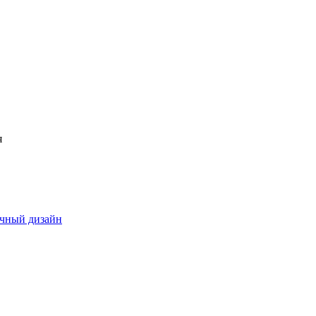
я
ичный дизайн