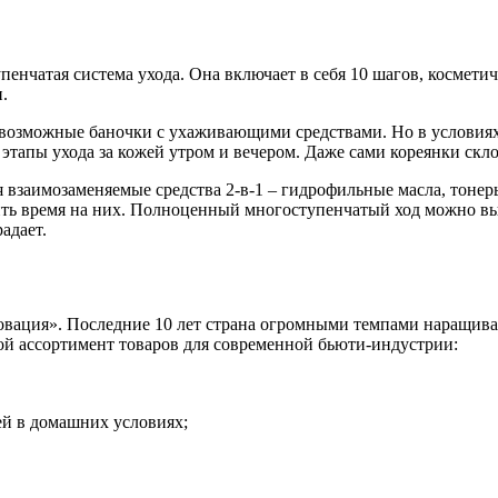
пенчатая система ухода. Она включает в себя 10 шагов, космети
.
евозможные баночки с ухаживающими средствами. Но в условия
е этапы ухода за кожей утром и вечером. Даже сами кореянки ск
 взаимозаменяемые средства 2-в-1 – гидрофильные масла, тонер
 время на них. Полноценный многоступенчатый ход можно выпол
адает.
вация». Последние 10 лет страна огромными темпами наращивае
ой ассортимент товаров для современной бьюти-индустрии:
ей в домашних условиях;