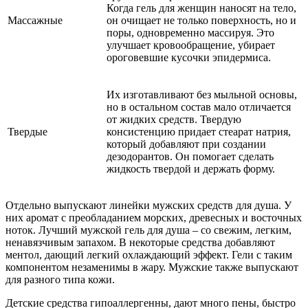
Когда гель для женщин наносят на тело,
Массажные
он очищает не только поверхность, но и
поры, одновременно массируя. Это
улучшает кровообращение, убирает
ороговевшие кусочки эпидермиса.
Их изготавливают без мыльной основы,
но в остальном состав мало отличается
от жидких средств. Твердую
Твердые
консистенцию придает стеарат натрия,
который добавляют при создании
дезодорантов. Он помогает сделать
жидкость твердой и держать форму.
Отдельно выпускают линейки мужских средств для душа. У
них аромат с преобладанием морских, древесных и восточных
ноток. Лучший мужской гель для душа – со свежим, легким,
ненавязчивым запахом. В некоторые средства добавляют
ментол, дающий легкий охлаждающий эффект. Гели с таким
компонентом незаменимы в жару. Мужские также выпускают
для разного типа кожи.
Детские средства гипоаллергенны, дают много пены, быстро