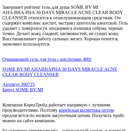
Завершает рейтинг гель для душа SOME BY MI
AHA·BHA·PHA 30 DAYS MIRACLE ACNE CLEAR BODY
CLEANSER относится к отшелушивающим средствам. Он
содержит комплекс кислот, экстракт центеллы азиатской. Гель
удаляет с поверхности эпидермиса излишки себума, черные
точки. Делает кожу гладкой, шелковистой, не сушит кожу.
Восстанавливает работу сальных желез. Хорошо пенится,
экономно используется.
Очищающий гель для тела с кислотами 400г
SOME BY MI AHABHAPHA 30 DAYS MIRACLE ACNE
CLEAR BODY CLEANSER
Артикул
390725
Бренд
SOME BY MI
Компания КореаТрейд работает напрямую с лучшими
производителями. Поэтому
корейская косметика оптом
предлагается по низким закупочным ценам. Получить прайс
можно на сайте компании.
Ее основное преимущество – натуральный состав, в который