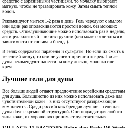
средство с абразивными частицами, то мочалку выбирают
мягкую, чтобы не травмировать кожу. Затем смыть теплой
водой.
Рекомендуют мыться 1-2 раза в день. Гель чередуют с мылом
или один раз ополаскиваются простой водой, без моющих
средств. Отшелушивающие можно использовать раз в неделю,
антицеллюлитный – по инструкции (она может отличаться в
зависимости от состава и бренда).
В гелях содержатся парабены и сульфаты. Но если их смыть в
течение 5 минут, то они не успеют причинить вред. После
душа рекомендуют нанести на кожу лосьон, молочко или
крем.
Лучшие гели для душа
Все больше людей отдают предпочтение корейским средствам
для душа. Большинство из них можно использовать даже для
чувствительной кожи – в них отсутствуют раздражающие
компоненты. Среди российских брендов лучшие – гели для
душа dove с кремовой структурой. Они подходят для любого
типа кожи, их хорошо воспринимает чувствительная.
VILLAGE 11 FACTORY Relax-day Body Oil Wash