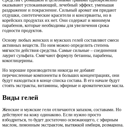
оказывают успокаивающий, лечебный эффект, уменьшая
раздражение и покраснение. Сильный аромат им придают
отдушки, синтетические красители и консерванты, но в
корейских продуктах их нет. Они содержат и минимум
парабенов, которые необходимы для увеличения срока
годности продуктов.
Основу любых женских и мужских гелей составляют смеси
активных веществ. По ним можно определить степень
мягкости действия средства. Самые сильные – соединения
лаурит сульфата. Смягчают формулу бетаины, парабены,
кокоглицерины.
Но хорошие производители никогда не добавят
перечисленные компоненты в больших концентрациях, они
будут находиться в конце списка состава. В его начале будут
стоять экстракты, витамины, эфирные и ароматические масла.
Виды гелей
Женские и мужские гели отличаются запахом, составами. Но
действуют на кожу одинаково. Если нужно просто
взбодриться, то будет достаточно освежающего, с эфирным
маслом, лимонным экстрактом, вытяжкой имбиря, розмарина.