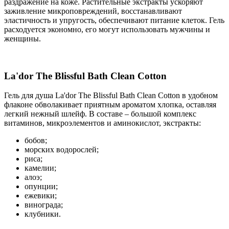
раздражение на коже. Растительные экстракты ускоряют
заживление микроповреждений, восстанавливают
эластичность и упругость, обеспечивают питание клеток. Гель
расходуется экономно, его могут использовать мужчины и
женщины.
La'dor The Blissful Bath Clean Cotton
Гель для душа La'dor The Blissful Bath Clean Cotton в удобном
флаконе обволакивает приятным ароматом хлопка, оставляя
легкий нежный шлейф. В составе – большой комплекс
витаминов, микроэлементов и аминокислот, экстракты:
бобов;
морских водорослей;
риса;
камелии;
алоэ;
опунции;
ежевики;
винограда;
клубники.