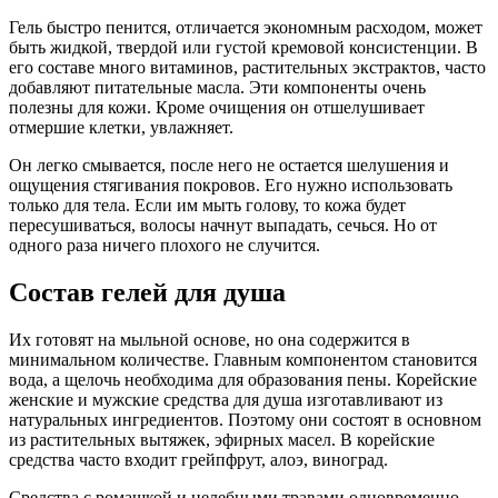
Гель быстро пенится, отличается экономным расходом, может
быть жидкой, твердой или густой кремовой консистенции. В
его составе много витаминов, растительных экстрактов, часто
добавляют питательные масла. Эти компоненты очень
полезны для кожи. Кроме очищения он отшелушивает
отмершие клетки, увлажняет.
Он легко смывается, после него не остается шелушения и
ощущения стягивания покровов. Его нужно использовать
только для тела. Если им мыть голову, то кожа будет
пересушиваться, волосы начнут выпадать, сечься. Но от
одного раза ничего плохого не случится.
Состав гелей для душа
Их готовят на мыльной основе, но она содержится в
минимальном количестве. Главным компонентом становится
вода, а щелочь необходима для образования пены. Корейские
женские и мужские средства для душа изготавливают из
натуральных ингредиентов. Поэтому они состоят в основном
из растительных вытяжек, эфирных масел. В корейские
средства часто входит грейпфрут, алоэ, виноград.
Средства с ромашкой и целебными травами одновременно