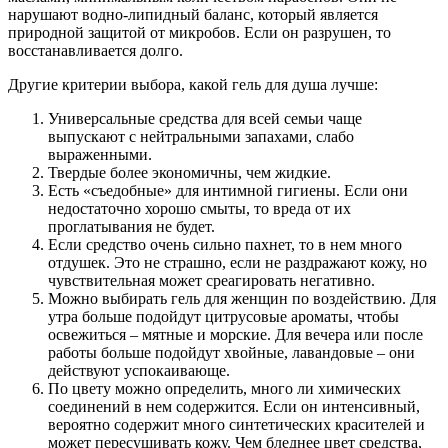
нарушают водно-липидный баланс, который является
природной защитой от микробов. Если он разрушен, то
восстанавливается долго.
Другие критерии выбора, какой гель для душа лучше:
Универсальные средства для всей семьи чаще
выпускают с нейтральными запахами, слабо
выраженными.
Твердые более экономичны, чем жидкие.
Есть «съедобные» для интимной гигиены. Если они
недостаточно хорошо смыты, то вреда от их
проглатывания не будет.
Если средство очень сильно пахнет, то в нем много
отдушек. Это не страшно, если не раздражают кожу, но
чувствительная может среагировать негативно.
Можно выбирать гель для женщин по воздействию. Для
утра больше подойдут цитрусовые ароматы, чтобы
освежиться – мятные и морские. Для вечера или после
работы больше подойдут хвойные, лавандовые – они
действуют успокаивающе.
По цвету можно определить, много ли химических
соединений в нем содержится. Если он интенсивный,
вероятно содержит много синтетических красителей и
может пересушивать кожу. Чем бледнее цвет средства,