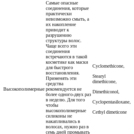
Самые опасные
соединения, которые
практически
невозможно смыть, а
их накопление
приводит к
разрушению
структуры волос.
Чаще всего эти
соединения
встречаются в такой
косметике как маски
Cyclomethicone,
для быстрого
восстановления.
Stearyl
Применять эти
dimethicone,
средства
Высокополимерные
рекомендуется не
Dimethiconol,
более одного-двух раз
в неделю. Для того
Cyclopentasiloxane,
чтобы
высокополимерные
Cethyl dimeticone
силиконы не
накапливались в
волосах, нужно раз в
семь дней промывать