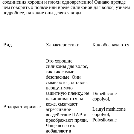
соединения хороши и плохи одновременно! Однако прежде
чем говорить о пользе или вреде силиконов для волос, узнаем
подробнее, на какие они делятся виды:
Вид
Характеристики
Как обозначаются
Это хорошие
силиконы для волос,
так как самые
безопасные. Они
смываются, оставляя
неощутимую
защитную пленку, не
Dimethicone
накапливаются на
copolyol,
коже, смягчают
Водорастворимые
Lauryl methicone
агрессивное
copolyol,
воздействие ПАВ и
Polysiloxane
преображают пряди.
Чаще всего их
добавляют в