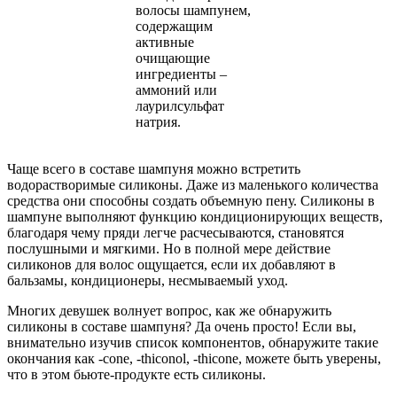
волосы шампунем,
содержащим
активные
очищающие
ингредиенты –
аммоний или
лаурилсульфат
натрия.
Чаще всего в составе шампуня можно встретить
водорастворимые силиконы. Даже из маленького количества
средства они способны создать объемную пену. Силиконы в
шампуне выполняют функцию кондиционирующих веществ,
благодаря чему пряди легче расчесываются, становятся
послушными и мягкими. Но в полной мере действие
силиконов для волос ощущается, если их добавляют в
бальзамы, кондиционеры, несмываемый уход.
Многих девушек волнует вопрос, как же обнаружить
силиконы в составе шампуня? Да очень просто! Если вы,
внимательно изучив список компонентов, обнаружите такие
окончания как -cone, -thiconol, -thicone, можете быть уверены,
что в этом бьюте-продукте есть силиконы.