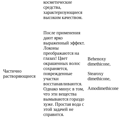
косметические
средства,
характеризующиеся
высоким качеством.
После применения
дают ярко
выраженный эффект.
Локоны
преображаются на
глазах! Цвет
Behenoxy
окрашенных волос
dimethicone,
сохраняется,
Частично
поврежденные
Stearoxy
растворяющиеся
участки
dimethicone,
восстанавливаются.
Amodimethicone
Однако минус в том,
что эти вещества
вымываются гораздо
хуже. Простая вода с
этой задачей не
справится.