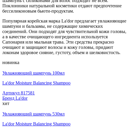
Шампунь с силиконами для волос подходит не всем.
Поклонники натуральной косметики отдают предпочтение
бессиликоновым бьюти-продуктам.
Популярная корейская марка La'dor предлагает увлажняющие
шампуни и бальзамы, не содержащие химических
соединений. Они подходят для чувствительной кожи головы,
а в качестве очищающего ингредиента используется
Сапонария или мыльная трава. Эти средства прекрасно
очищают и защищают волосы и кожу головы, придают
локонам здоровое сияние, густоту, объем и шелковистость.
новинка
Увлажняющий шампунь 100мл
La'dor Moisture Balancing Shampoo
Артикул
817581
Бренд
La'dor
хит
Увлажняющий шампунь 530мл
La'dor Moisture Balancing Shampoo