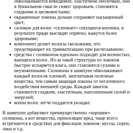
обволакиваются невидимой, эластичной оболочкой, они
в буквальном смысле сияют здоровьем, становятся
гладкими и шелковистыми;
окрашенные локоны дольше сохраняют насыщенный
цвет;
силикон для волос «склеивает» секущиеся кончики, в
результате пряди выглядят опрятно, кажутся более
здоровыми;
компонент делает волосы скользкими, что
предотвращает их травматизацию при расчесывании;
средства с силиконом идеально подходят для волнистых,
вьющихся волос. Из-за такой структуры из локонов
быстрее испаряется влага, они становятся сухими и
неухоженными. Силиконы в шампуне обволакивают
каждый волосок пленкой, запечатывая полезные
вещества, тем самым защищая локоны от негативного
воздействия внешней среды. Каждый завиток
становится гладким, эластичным, наполненным силой и
энергией;
копна волос легче поддается укладке.
В шампуни добавляют преимущественно «хорошие»
силиконы, а вот вещества, приносящие вред, чаще всего
встречаются в средствах для фиксации локонов: муссы, спреи,
лаки и т.д.