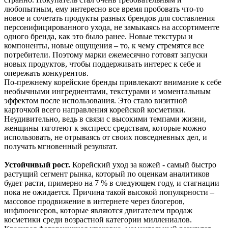
любопытным, ему интересно все время пробовать что-то
новое и сочетать продукты разных брендов для составления
персонифицированного ухода, не замыкаясь на ассортименте
одного бренда, как это было ранее. Новые текстуры и
компоненты, новые ощущения – то, к чему стремятся все
потребители. Поэтому марки ежемесячно готовят запуски
новых продуктов, чтобы поддерживать интерес к себе и
опережать конкурентов.
По-прежнему корейские бренды привлекают внимание к себе
необычными ингредиентами, текстурами и моментальным
эффектом после использования. Это стало визитной
карточкой всего направления корейской косметики.
Неудивительно, ведь в связи с высокими темпами жизни,
женщины тяготеют к экспресс средствам, которые можно
использовать, не отрываясь от своих повседневных дел, и
получать мгновенный результат.
Устойчивый рост.
Корейский уход за кожей - самый быстро
растущий сегмент рынка, который по оценкам аналитиков
будет расти, примерно на 7 % в следующем году, и стагнации
пока не ожидается. Причина такой высокой популярности –
массовое продвижение в интернете через блогеров,
инфлюенсеров, которые являются двигателем продаж
косметики среди возрастной категории миллениалов.