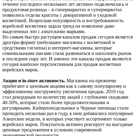
течение последних нескольких лет активно подключилась и
продуктовая розница – в гипермаркетах и супермаркетах
появились отделы красоты с декоративной и уходовой
косметикой. Возросшая популярность и востребованность
корейской косметики задала тренд на появление даже
выделенных зон с азиатскими марками.
Но самым быстро растущим каналом продаж сегодня является
дрогери-формат (небольшие магазины с косметикой и
средствами гигиены) и интернет-магазины, которые
семимильными шагами стали развиваться и наполнять рынок
в последние пару лет. И именно эти каналы продаж являются
сегодня наиболее перспективным для продаж косметики
корейских марок.
Акции и in-store активность.
Магазины по-прежнему
прибегают к ценовым акциям как к самому популярному и
эффективному инструменту увеличения продаж. 2019 год
стал рекордным по количеству акций с глубокими скидками
40-50%, которые стали более продолжительными и
регулярными. Киберпонедельники и Черные пятницы стали
проходить несколько раз в году, к ним добавились популярные
Азиатские недели, в которых участвует ассортимент только
корейских марок. Покупатель активно реагирует на выгодные
ценовые предложения в условиях современной
экономической реальности.