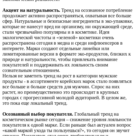
Акцент на натуральность.
Тренд на осознанное потребление
продолжает активно распространяться, охватывая все больше
сфер. Натуральные и безопасные ингредиенты в эко-упаковке,
которые не нанесут вред ни организму, ни окружающей среде,
стали чрезвычайно популярны и в косметике. Идея
экологической чистоты и «зеленой» косметики очень
распространена сегодня в медиа и среди инфлюенсеров в
интернете. Марки создают отдельные линейки или
лимитированные версии в формате эко-продуктов, близких к
природе и натуральности, чтобы привлекать внимание
покупателей и поддерживать их лояльность своим
сознательным отношением.
Нельзя не заметить тренд на рост в категории мужские
продукты - в ассортименте корейских марок стало появляться
все больше и больше средств для мужчин. Спрос на них
растет, но преимущественно это происходит в крупных
городах с прогрессивной молодой аудиторией. В целом же,
это пока еще локальный тренд.
Осознанный выбор покупателя.
Глобальный тренд на
косметическом рынке сегодня – снижение уровня лояльности
покупателя к одной марке. Если раньше был актуален вопрос
«какой маркой ухода ты пользуешься?», то сегодня он звучит
странно. Покупатель стал очень требовательным и