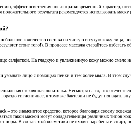
алению, эффект осветления носит кратковременный характер, по
положительного результата рекомендуется использовать маску р
ой?
ебольшое количество состава на чистую и сухую кожу лица, пос
езультат стоит того!). В процессе массажа старайтесь избегать о
 лицо салфеткой. На гладкую и увлажненную кожу можно смело н
ки умывать лицо с помощью пенки и тем более мыла. В этом слу
ециальная стеклянная лопаточка. Несмотря на то, что отечеств
 гораздо гигиеничнее, к тому же бактерии не будут попадать вн
Pack – это знаменитое средство, которое благодаря своему осве
аться такой маской могут обладательницы различных типов кожи
ет поры. В состав этой косметики не входят парабены и спирт, 