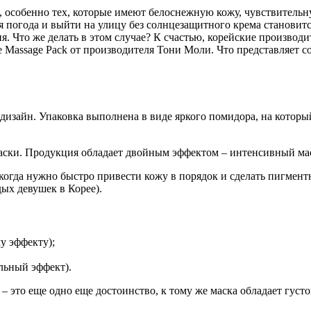
 особенно тех, которые имеют белоснежную кожу, чувствительн
ая погода и выйти на улицу без солнцезащитного крема станови
. Что же делать в этом случае? К счастью, корейские производ
Massage Pack от производителя Тони Моли. Что представляет соб
 дизайн. Упаковка выполнена в виде яркого помидора, на которы
маски. Продукция обладает двойным эффектом – интенсивный ма
 когда нужно быстро привести кожу в порядок и сделать пигмен
дых девушек в Корее).
у эффекту);
льный эффект).
– это еще одно еще достоинство, к тому же маска обладает густо