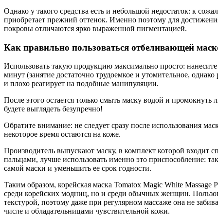
Однако у такого средства есть и небольшой недостаток: к сож
приобретает прежний оттенок. Именно поэтому для достижения 
покровы отличаются ярко выраженной пигментацией.
Как правильно пользоваться отбеливающей маск
Использовать такую продукцию максимально просто: нанесите н
минут (занятие достаточно трудоемкое и утомительное, однако р
и плохо реагирует на подобные манипуляции.
После этого остается только смыть маску водой и промокнуть
будете выглядеть безупречно!
Обратите внимание: не следует сразу после использования мас
некоторое время остаются на коже.
Производитель выпускают маску, в комплект которой входит сп
пальцами, лучше использовать именно это приспособление: так
самой маски и уменьшить ее срок годности.
Таким образом, корейская маска Tomatox Magic White Massage 
среди корейских модниц, но и среди обычных женщин. Пользов
текстурой, поэтому даже при регулярном массаже она не забива
числе и обладательницами чувствительной кожи.