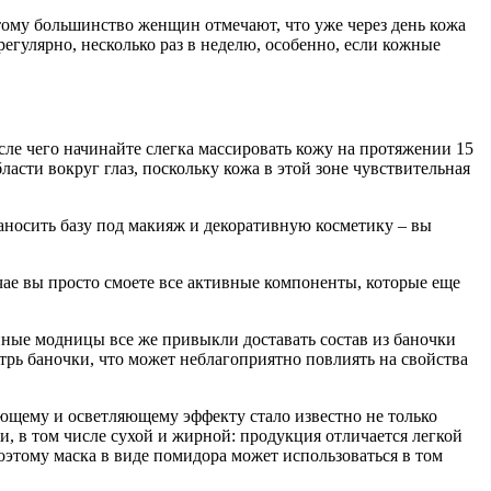
этому большинство женщин отмечают, что уже через день кожа
егулярно, несколько раз в неделю, особенно, если кожные
ле чего начинайте слегка массировать кожу на протяжении 15
бласти вокруг глаз, поскольку кожа в этой зоне чувствительная
аносить базу под макияж и декоративную косметику – вы
чае вы просто смоете все активные компоненты, которые еще
енные модницы все же привыкли доставать состав из баночки
утрь баночки, что может неблагоприятно повлиять на свойства
жающему и осветляющему эффекту стало известно не только
, в том числе сухой и жирной: продукция отличается легкой
поэтому маска в виде помидора может использоваться в том