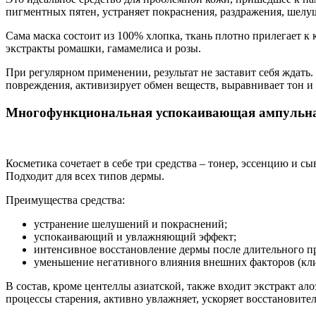
пигментных пятен, устраняет покраснения, раздражения, шелуш
Сама маска состоит из 100% хлопка, ткань плотно прилегает к
экстракты ромашки, гамамелиса и розы.
При регулярном применении, результат не заставит себя ждать
повреждения, активизирует обмен веществ, выравнивает тон и
Многофункциональная успокаивающая ампульн
Косметика сочетает в себе три средства – тонер, эссенцию и с
Подходит для всех типов дермы.
Преимущества средства:
устранение шелушений и покраснений;
успокаивающий и увлажняющий эффект;
интенсивное восстановление дермы после длительного п
уменьшение негативного влияния внешних факторов (клима
В состав, кроме центеллы азиатской, также входит экстракт ал
процессы старения, активно увлажняет, ускоряет восстановит