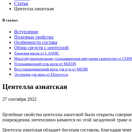
Статьи
Центелла азиатская
В статье:
Вступление
Полезные свойства
Особенности состава
Обзор средств с центеллой
Тканевая маска от L.SANIC
Многофункциональная успокаивающая ампульная сыворотка от CON
Успокаивающий гель-крем от MIZON
Восстанавливающий крем для рук от MEDB
Эссенция для лица от Elizavecca
Центелла азиатская
27 сентября 2022
Целебные свойства центеллы азиатской были открыты совершен
повреждения, интенсивно качаются по этой загадочной траве и
Центелла азиатская обладает богатым составом, благодаря чем