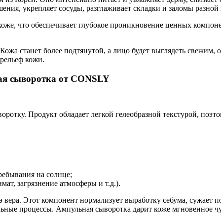
ения, укрепляет сосуды, разглаживает складки и заломы разной
 коже, что обеспечивает глубокое проникновение ценных компон
. Кожа станет более подтянутой, а лицо будет выглядеть свежи
 рельеф кожи.
ая сыворотка от CONSLY
ыворотку. Продукт обладает легкой гелеобразной текстурой, поэт
ребывания на солнце;
т, загрязнение атмосферы и т.д.).
оэ вера. Этот компонент нормализует выработку себума, сужает 
ельные процессы. Ампульная сыворотка дарит коже мгновенное чу