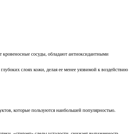
ют кровеносные сосуды, обладают антиоксидантными
лубоких слоях кожи, делая ее менее уязвимой к воздействию
одуктов, которые пользуются наибольшей популярностью.
отеки, «стирает» следы усталости, снижает выраженность