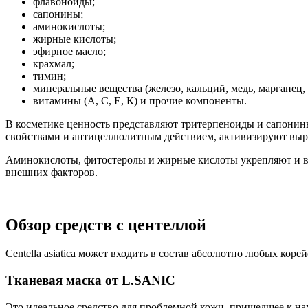
флавоноиды;
сапонины;
аминокислоты;
жирные кислоты;
эфирное масло;
крахмал;
тимин;
минеральные вещества (железо, кальций, медь, марганец, 
витамины (А, С, Е, К) и прочие компоненты.
В косметике ценность представляют тритерпеноиды и сапони
свойствами и антицеллюлитным действием, активизируют выра
Аминокислоты, фитостеролы и жирные кислоты укрепляют и вос
внешних факторов.
Обзор средств с центеллой
Centella asiatica может входить в состав абсолютно любых ко
Тканевая маска от L.SANIC
Это идеальное средство для проблемной кожи, пришедшее к нам