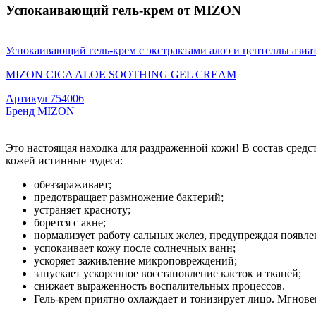
Успокаивающий гель-крем от MIZON
Успокаивающий гель-крем с экстрактами алоэ и центеллы азиа
MIZON CICA ALOE SOOTHING GEL CREAM
Артикул
754006
Бренд
MIZON
Это настоящая находка для раздраженной кожи! В состав средст
кожей истинные чудеса:
обеззараживает;
предотвращает размножение бактерий;
устраняет красноту;
борется с акне;
нормализует работу сальных желез, предупреждая появле
успокаивает кожу после солнечных ванн;
ускоряет заживление микроповреждений;
запускает ускоренное восстановление клеток и тканей;
снижает выраженность воспалительных процессов.
Гель-крем приятно охлаждает и тонизирует лицо. Мгнове