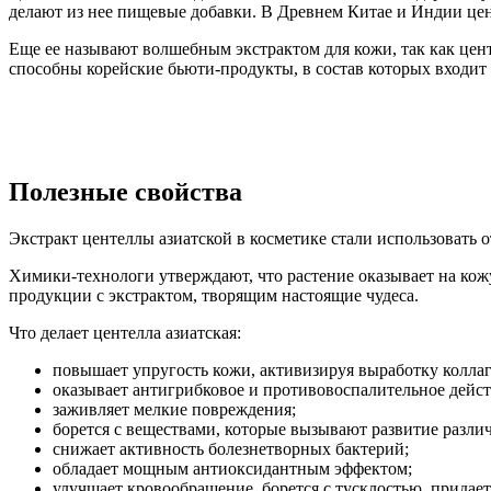
делают из нее пищевые добавки. В Древнем Китае и Индии цен
Еще ее называют волшебным экстрактом для кожи, так как цен
способны корейские бьюти-продукты, в состав которых входит
Полезные свойства
Экстракт центеллы азиатской в косметике стали использовать 
Химики-технологи утверждают, что растение оказывает на кож
продукции с экстрактом, творящим настоящие чудеса.
Что делает центелла азиатская:
повышает упругость кожи, активизируя выработку коллаг
оказывает антигрибковое и противовоспалительное дейст
заживляет мелкие повреждения;
борется с веществами, которые вызывают развитие разли
снижает активность болезнетворных бактерий;
обладает мощным антиоксидантным эффектом;
улучшает кровообращение, борется с тусклостью, придает