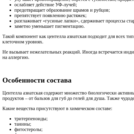
ослабляет действие УФ-лучей;
предотвращает образование шрамов и рубцов;
препятствует появлению растяжек;
разглаживает «гусиные лапки», сдерживает процессы ста
заметно уменьшает пигментацию.
Такой компонент как центелла азиатская подходит для всех ти
клеточном уровнях.
Не вызывает нежелательных реакций. Иногда встречается инди
на аллергию.
Особенности состава
Центелла азиатская содержит множество биологически активны
продуктов – от бальзов для губ до гелей для душа. Также чудод
Какие вещества присутствуют в химическом составе:
тритерпеноиды;
танины;
фитостеролы;