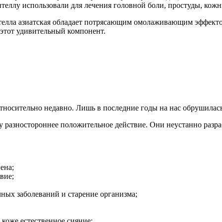
теллу использовали для лечения головной боли, простуды, кожн
телла азиатская обладает потрясающим омолаживающим эффектом
 этот удивительный компонент.
относительно недавно. Лишь в последние годы на нас обрушилась
у разностороннее положительное действие. Они неустанно разр
ена;
вие;
чных заболеваний и старение организма;
 коже естественное сияние;