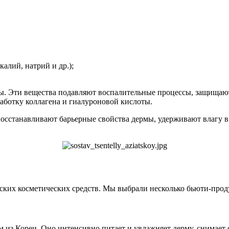
калий, натрий и др.);
ны. Эти вещества подавляют воспалительные процессы, защища
ботку коллагена и гиалуроновой кислоты.
станавливают барьерные свойства дермы, удерживают влагу в г
рейских косметических средств. Мы выбрали несколько бьюти-пр
 из Кореи. Оно интенсивно питает и увлажняет дерму, снимает 