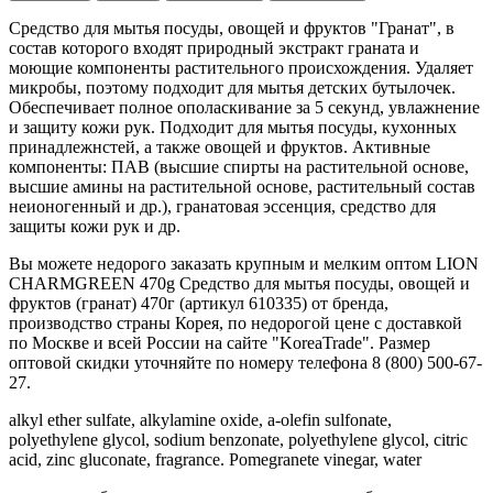
Средство для мытья посуды, овощей и фруктов "Гранат", в
состав которого входят природный экстракт граната и
моющие компоненты растительного происхождения. Удаляет
микробы, поэтому подходит для мытья детских бутылочек.
Обеспечивает полное ополаскивание за 5 секунд, увлажнение
и защиту кожи рук. Подходит для мытья посуды, кухонных
принадлежнстей, а также овощей и фруктов. Активные
компоненты: ПАВ (высшие спирты на растительной основе,
высшие амины на растительной основе, растительный состав
неионогенный и др.), гранатовая эссенция, средство для
защиты кожи рук и др.
Вы можете недорого заказать крупным и мелким оптом LION
CHARMGREEN 470g Средство для мытья посуды, овощей и
фруктов (гранат) 470г (артикул 610335) от бренда,
производство страны Корея, по недорогой цене с доставкой
по Москве и всей России на сайте "KoreaTrade". Размер
оптовой скидки уточняйте по номеру телефона 8 (800) 500-67-
27.
alkyl ether sulfate, alkylamine oxide, a-olefin sulfonate,
polyethylene glycol, sodium benzonate, polyethylene glycol, citric
acid, zinc gluconate, fragrance. Pomegranete vinegar, water