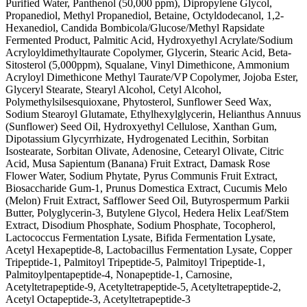
Purified Water, Panthenol (50,000 ppm), Dipropylene Glycol,
Propanediol, Methyl Propanediol, Betaine, Octyldodecanol, 1,2-
Hexanediol, Candida Bombicola/Glucose/Methyl Rapsidate
Fermented Product, Palmitic Acid, Hydroxyethyl Acrylate/Sodium
Acryloyldimethyltaurate Copolymer, Glycerin, Stearic Acid, Beta-
Sitosterol (5,000ppm), Squalane, Vinyl Dimethicone, Ammonium
Acryloyl Dimethicone Methyl Taurate/VP Copolymer, Jojoba Ester,
Glyceryl Stearate, Stearyl Alcohol, Cetyl Alcohol,
Polymethylsilsesquioxane, Phytosterol, Sunflower Seed Wax,
Sodium Stearoyl Glutamate, Ethylhexylglycerin, Helianthus Annuus
(Sunflower) Seed Oil, Hydroxyethyl Cellulose, Xanthan Gum,
Dipotassium Glycyrrhizate, Hydrogenated Lecithin, Sorbitan
Isostearate, Sorbitan Olivate, Adenosine, Cetearyl Olivate, Citric
Acid, Musa Sapientum (Banana) Fruit Extract, Damask Rose
Flower Water, Sodium Phytate, Pyrus Communis Fruit Extract,
Biosaccharide Gum-1, Prunus Domestica Extract, Cucumis Melo
(Melon) Fruit Extract, Safflower Seed Oil, Butyrospermum Parkii
Butter, Polyglycerin-3, Butylene Glycol, Hedera Helix Leaf/Stem
Extract, Disodium Phosphate, Sodium Phosphate, Tocopherol,
Lactococcus Fermentation Lysate, Bifida Fermentation Lysate,
Acetyl Hexapeptide-8, Lactobacillus Fermentation Lysate, Copper
Tripeptide-1, Palmitoyl Tripeptide-5, Palmitoyl Tripeptide-1,
Palmitoylpentapeptide-4, Nonapeptide-1, Carnosine,
Acetyltetrapeptide-9, Acetyltetrapeptide-5, Acetyltetrapeptide-2,
Acetyl Octapeptide-3, Acetyltetrapeptide-3