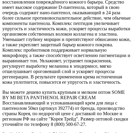
восстановления повреждённого кожного барьера. Средство
имеет высокое содержание D-пантенола, который в свою
очередь содержит нано-пантенол, оказывающий в 24 раза
более сильное противовоспалительное действие, чем обычные
компоненты пантенола. Комплекс пептидов увеличивает
упругость и эластичность кожи, ускоряет процессы выработки
организмом собственных волокон коллагена и эластина.
Уменьшает глубину морщин и препятствуют обвисанию кожи,
а также укрепляет защитный барьер кожного покрова.
Комплекс пробиотиков поддерживает нормальную
микрофлору, а также способствует осветлению пигментации и
выравнивает тон. Увлажняет, устраняет покраснения,
регулирует выработку меланина в эпидермисе, мягко
отшелушивает ороговевший слой и ускоряет процессы
регенерации. В результате применения крема истонченная
кожа уплотнится, повысится ее упругость и эластичность.
Вы можете дешево купить крупным и мелким оптом SOME
BY MI BETA PANTHENOL REPAIR CREAM
Восстанавливающий и успокаивающий крем для лица с
пантенолом 50мл (артикул 392774) от бренда, производство
страны Корея, по недорогой цене с доставкой по Москве и
регионам РФ на сайте "Корея Трейд". Размер оптовой скидки
уточняйте по телефону 8 (800) 500-67-27.