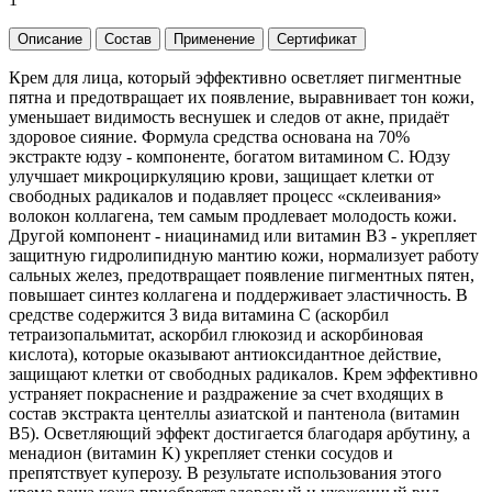
Описание
Состав
Применение
Сертификат
Крем для лица, который эффективно осветляет пигментные
пятна и предотвращает их появление, выравнивает тон кожи,
уменьшает видимость веснушек и следов от акне, придаёт
здоровое сияние. Формула средства основана на 70%
экстракте юдзу - компоненте, богатом витамином C. Юдзу
улучшает микроциркуляцию крови, защищает клетки от
свободных радикалов и подавляет процесс «склеивания»
волокон коллагена, тем самым продлевает молодость кожи.
Другой компонент - ниацинамид или витамин B3 - укрепляет
защитную гидролипидную мантию кожи, нормализует работу
сальных желез, предотвращает появление пигментных пятен,
повышает синтез коллагена и поддерживает эластичность. В
средстве содержится 3 вида витамина C (аскорбил
тетраизопальмитат, аскорбил глюкозид и аскорбиновая
кислота), которые оказывают антиоксидантное действие,
защищают клетки от свободных радикалов. Крем эффективно
устраняет покраснение и раздражение за счет входящих в
состав экстракта центеллы азиатской и пантенола (витамин
B5). Осветляющий эффект достигается благодаря арбутину, а
менадион (витамин K) укрепляет стенки сосудов и
препятствует куперозу. В результате использования этого