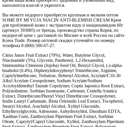
крема ваша кожа приобретет здоровый и ухоженный вид,
наполнится влагой и укрепится.
Вы можете недорого приобрести крупным и мелким оптом
SOME BY MI YUJA NIACIN ANTI-BLEMISH CREAM Крем
для проблемной кожи с экстрактом юдзу и ниацинамидом 60г
(артикул 393085) от бренда, производство страны Корея, по
недорогой цене с доставкой по Москве и всей России на сайте
Korea Trade. Размер оптовой скидки уточняйте по номеру
телефона 8 (800) 500-67-27.
Citrus Junos Fruit Extract (70%), Water, Butylene Glycol,
Niacinamide (5%), Glycerin, Panthenol, 1,2-Hexanediol,
Simmondsia Chinensis (Jojoba) Seed Oil, Benzyl Glycol, (-)-alpha-
bisabolol (0.4%), Diphenylsiloxyphenyl Trimethicone, Arginine,
Caprylylmethicone, Trehalose, Behenyl Alcohol, Acrylate/C10-30
Alkyl Acrylate Crosspolymer, Sodium Acrylate/Sodium
Acryloyldimethyl Taurate Copolymer, Coptis Japonica Root Extract,
Polyisobutene, Sorbitan Isostearate, Carbomer, Centella Asiatica
Extract, Dimethicone/Phenyl Vinyl Dimethicone Crosspolymer,
Inulin Lauryl Carbamate, Biota Orientalis Leaf Extract, Tocopherol,
Stearyl Alcohol, Arachidyl Alcohol, Xylityl Glucoside,
Ethylhexylglycerin, Adenosine, Anhydroxylitol, Disodium EDTA,
Xanthan Gum, Zanthoxylum Piperitum Fruit Extract, Sorbitan
Oleate, Caprylyl/Capryl Glucoside, Xylitol, Zanthoxylum Piperitum
Fruit Extract, Zanthoxylum Piperitum Fruit Extract, Polygonum