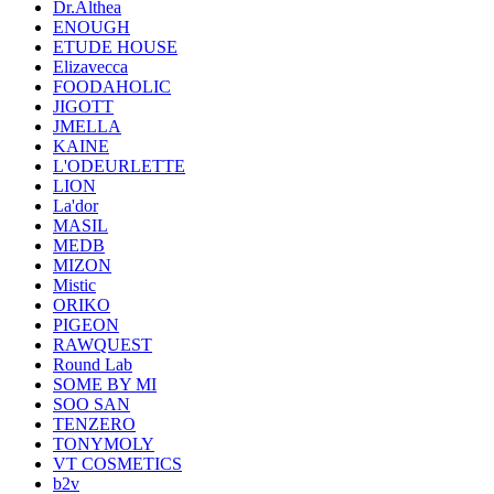
Dr.Althea
ENOUGH
ETUDE HOUSE
Elizavecca
FOODAHOLIC
JIGOTT
JMELLA
KAINE
L'ODEURLETTE
LION
La'dor
MASIL
MEDB
MIZON
Mistic
ORIKO
PIGEON
RAWQUEST
Round Lab
SOME BY MI
SOO SAN
TENZERO
TONYMOLY
VT COSMETICS
b2v