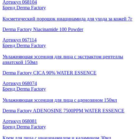
Артикул
068104
Бренд
Derma Factory
Косметический порошок ниацинамида для ухода за кожей 7г
Derma Factory Niacinamide 100 Powder
Артикул
067114
Бренд
Derma Factory
Увлажняющая эссенция для лица с экстрактом центеллы
азиатской 150мл
Derma Factory CICA 90% WATER ESSENCE
Артикул
068074
Бренд
Derma Factory
Увлажняющая эссенция для лица с аденозином 150мл
Derma Factory ADENOSINE 7500PPM WATER ESSENCE
Артикул
068081
Бренд
Derma Factory
Крем для лица с ниацинамидом и каламином 30мл