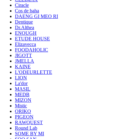
Ciracle
Cos de baha
DAENG GI MEO RI
Dentique
Dr.Althea
ENOUGH
ETUDE HOUSE
Elizavecca
FOODAHOLIC
JIGOTT
JMELLA
KAINE
L'ODEURLETTE
LION
La'dor
MASIL
MEDB
MIZON
Mistic
ORIKO
PIGEON
RAWQUEST
Round Lab
SOME BY MI